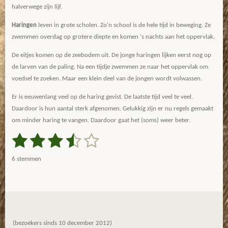
halverwege zijn lijf.
Haringen
leven in grote scholen. Zo'n school is de hele tijd in beweging. Ze
zwemmen overdag op grotere diepte en komen 's nachts aan het oppervlak.
De eitjes komen op de zeebodem uit. De jonge haringen lijken eerst nog op
de larven van de paling. Na een tijdje zwemmen ze naar het oppervlak om
voedsel te zoeken. Maar een klein deel van de jongen wordt volwassen.
Er is eeuwenlang veel op de haring gevist. De laatste tijd veel te veel.
Daardoor is hun aantal sterk afgenomen. Gelukkig zijn er nu regels gemaakt
om minder haring te vangen. Daardoor gaat het (soms) weer beter.
1
2
3
4
5
S
R
t
a
s
s
s
s
s
e
6 stemmen
m
t
t
t
t
t
t
m
i
e
e
e
e
e
e
n
n
g
r
r
r
r
r
:
r
r
r
r
3
(bezoekers sinds 10 december 2012)