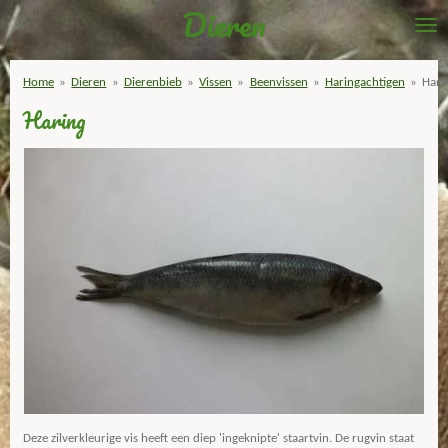
Dieren
Ga
direct
naar
Home
»
Dieren
»
Dierenbieb
»
Vissen
»
Beenvissen
»
Haringachtigen
»
Hari
de
Haring
hoofdinhoud
Deze zilverkleurige vis heeft een diep 'ingeknipte' staartvin. De rugvin staat