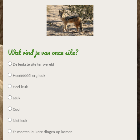
.
e
e
e
e
5
n
n
n
n
s
t
e
r
r
Wat vind je van onze site?
e
n
De leukste site ter wereld
Heeéééééél erg leuk
Heel leuk
Leuk
Cool
Niet leuk
Er moeten leukere dingen op komen