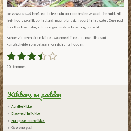
De
gewone pad
heeft een beigebruin tot roodbruine wratachtige huid. Hij
leeft hoofdzakelijk op het land, maar plant zich voort in het water. Deze pad
houdt zich overdag schuil en gaat in de schemering op jacht.
Achter zijn ogen zitten klieren waarmee hij een onsmakelijke stof
kan afscheiden om belagers van zich af te houden.
1
2
3
4
5
S
R
t
a
s
s
s
s
s
e
30 stemmen
m
t
t
t
t
t
t
m
i
e
e
e
e
e
e
n
n
g
Kikkers en padden
r
r
r
r
r
:
r
r
r
r
3
Aardbeikikker
.
e
e
e
e
Blauwe pijlgifkikker
6
n
n
n
n
Europese boomkikker
3
Gewone pad
3