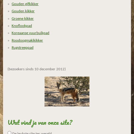
Gouden gifkikker
3
Gouden kikker
3
3
Groene kikker
3
Knoflookpad
3
Koreaanse vuurbuikpad
3
Roodoogmakikikker
3
Rugstreeppad
3
3
3
(bezoekers sinds 10 december 2012)
s
t
e
r
r
e
n
Wat vind je van onze site?
De leukste site ter wereld