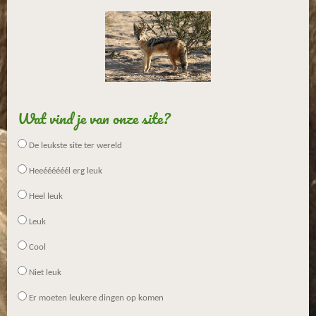
r
r
e
n
Wat vind je van onze site?
De leukste site ter wereld
Heeéééééél erg leuk
Heel leuk
Leuk
Cool
Niet leuk
Er moeten leukere dingen op komen