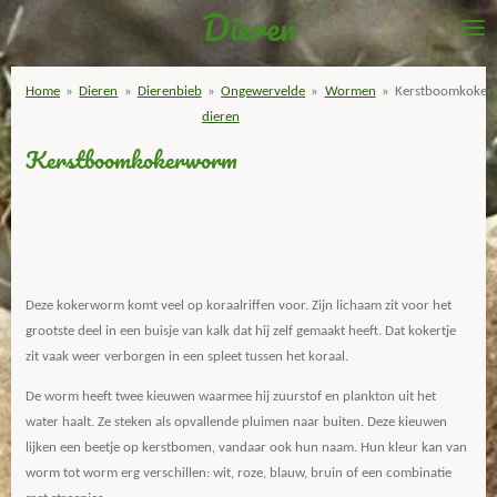
Dieren
Ga
direct
naar
Home
»
Dieren
»
Dierenbieb
»
Ongewervelde
»
Wormen
»
Kerstboomkoke
de
dieren
hoofdinhoud
Kerstboomkokerworm
Deze kokerworm komt veel op koraalriffen voor. Zijn lichaam zit voor het
grootste deel in een buisje van kalk dat hij zelf gemaakt heeft. Dat kokertje
zit vaak weer verborgen in een spleet tussen het koraal.
De worm heeft twee kieuwen waarmee hij zuurstof en plankton uit het
water haalt. Ze steken als opvallende pluimen naar buiten. Deze kieuwen
lijken een beetje op kerstbomen, vandaar ook hun naam. Hun kleur kan van
worm tot worm erg verschillen: wit, roze, blauw, bruin of een combinatie