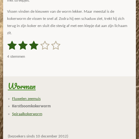
met streepjes.
Vissen vinden de kieuwen van de worm lekker. Maar meestal is de
kokerworm de vissen te snel af. Zodra hij een schaduw ziet, trekt hij zich
terug in zijn koker en sluit die stevig af met een klepje dat aan zijn lichaam
zit.
1
2
3
4
5
S
R
t
a
s
s
s
s
s
e
4 stemmen
m
t
t
t
t
t
t
m
i
e
e
e
e
e
e
n
n
g
Wormen
r
r
r
r
r
:
r
r
r
r
2
Fluwelen zeemuis
.
e
e
e
e
Kerstboomkokerworm
7
n
n
n
n
Spiraalkokerworm
5
s
t
(bezoekers sinds 10 december 2012)
e