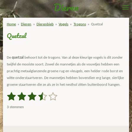
Dieren
Ga
direct
naar
Home
»
Dieren
»
Dierenbieb
»
Vogels
»
Trogons
»
Quetzal
de
Quetzal
hoofdinhoud
De
quetzal
behoort tot de trogons. Van al deze kleurige vogels is dit zonder
twijfel de mooiste soort. Zowel de mannetjes als de vouwtjes hebben een
prachtig metaalglanzende groene rug en vleugels, een helder rode borst en
witte onderstaartveren. De mannetjes hebben bovendien erg lange, sierlijke
groene staartveren die ze als ze in het nesthol zitten buitenboord hangen.
1
2
3
4
5
S
R
t
a
s
s
s
s
s
e
3 stemmen
m
t
t
t
t
t
t
m
i
e
e
e
e
e
e
n
n
g