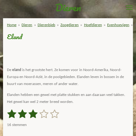
Dieren
Ga
direct
naar
Home
»
Dieren
»
Dierenbieb
»
Zoogdieren
»
Hoefdieren
»
Evenhoevigen
»
de
Eland
hoofdinhoud
De
eland
is het grootste hert. Ze komen voor in Noord-Amerika, Noord-
Europa en Noord-Azië, in de poolgebieden. Elanden leven in bossen in de
buurt van moerassen, meren of ander water.
Elanden hebben een gewei met platte stukken en aan daaraan veel takken.
Het gewei kan wel 2 meter breed worden.
1
2
3
4
5
S
R
t
a
s
s
s
s
s
e
16 stemmen
m
t
t
t
t
t
t
m
i
e