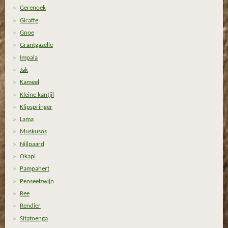
Gerenoek
Giraffe
Gnoe
Grantgazelle
Impala
Jak
Kameel
Kleine kantjil
Klipspringer
Lama
Muskusos
Nijlpaard
Okapi
Pampahert
Penseelzwijn
Ree
Rendier
Sitatoenga