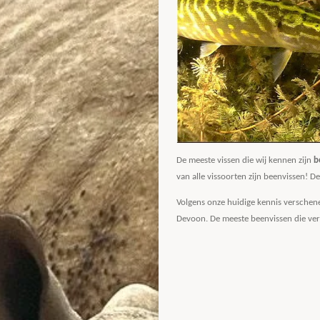
De meeste vissen die wij kennen zijn
b
van alle vissoorten zijn beenvissen! D
Volgens onze huidige kennis verschene
Devoon. De meeste beenvissen die verw