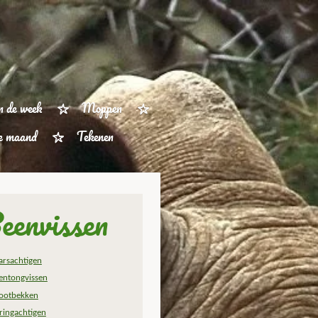
n de week
Moppen
ze maand
Tekenen
eenvissen
arsachtigen
entongvissen
ootbekken
ringachtigen