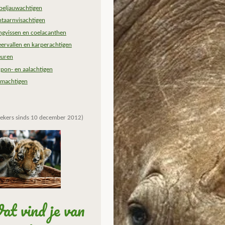
beljauwachtigen
ntaarnvisachtigen
ngvissen en coelacanthen
ervallen en karperachtigen
euren
rpon- en aalachtigen
lmachtigen
ekers sinds 10 december 2012)
t vind je van