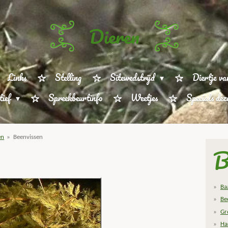
Dieren
Links
Stelling
Sitewedstrijd
Diertje va
tief
Spreekbeurtinfo
Weetjes
Specials de
en
»
Beenvissen
B
Ba
Be
Gr
Ha