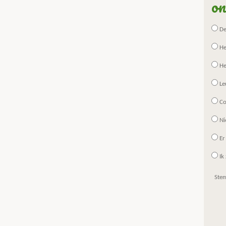
on
De 
He
He
Le
Co
Ni
Er
Ik 
Ste