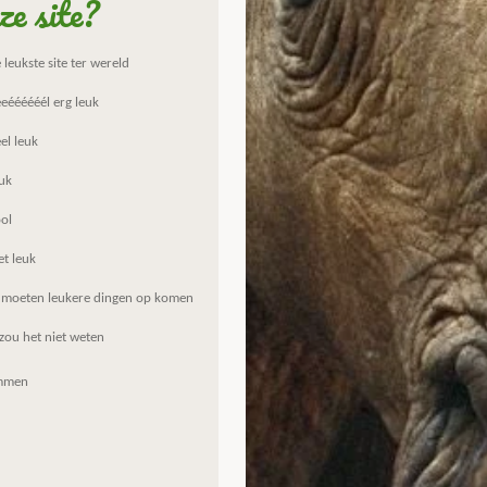
ze site?
leukste site ter wereld
eéééééél erg leuk
el leuk
uk
ol
et leuk
 moeten leukere dingen op komen
zou het niet weten
mmen