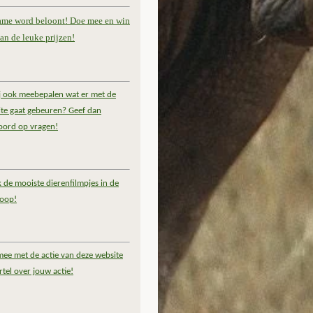
ame word beloont! Doe mee en win
an de leuke prijzen!
ij ook meebepalen wat er met de
te gaat gebeuren? Geef dan
oord op vragen!
k de mooiste dierenfilmpjes in de
coop!
ee met de actie van deze website
rtel over jouw actie!