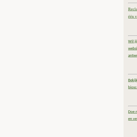
Recl
één v
Wil j
websi
antw
Bekij
bios
Doe m
en ve