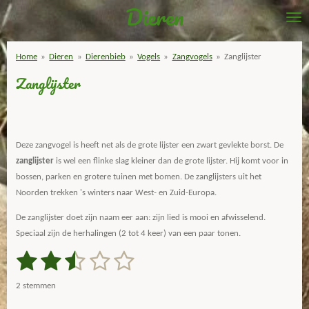
Dieren
Ga
direct
naar
Home
»
Dieren
»
Dierenbieb
»
Vogels
»
Zangvogels
»
Zanglijster
de
Zanglijster
hoofdinhoud
Deze zangvogel is heeft net als de grote lijster een zwart gevlekte borst. De
zanglijster
is wel een flinke slag kleiner dan de grote lijster. Hij komt voor in
bossen, parken en grotere tuinen met bomen. De zanglijsters uit het
Noorden trekken 's winters naar West- en Zuid-Europa.
De zanglijster doet zijn naam eer aan: zijn lied is mooi en afwisselend.
Speciaal zijn de herhalingen (2 tot 4 keer) van een paar tonen.
1
2
3
4
5
S
R
t
a
s
s
s
s
s
e
2 stemmen
m
t
t
t
t
t
t
m
i