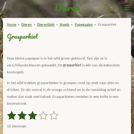
Dieren
Ga
direct
naar
Home
»
Dieren
»
Dierenbieb
»
Vogels
»
Papegaaien
»
Grasparkiet
de
Grasparkiet
hoofdinhoud
Deze kleine papegaai is in het wild groen gekleurd. Tam zijn ze in
verschillende kleuren gekweekt. De
grasparkiet
is één van de bekendste
kooivogels.
In het wild trekken grasparkieten in groepen rond op zoek naar eten en
drinken. Ze zijn vooral in de vroege ochtend en in de namiddag actief en
maken dan vaak veel kabaal. Grasparkieten nestelen in een holte in een
boomstronk.
1
2
3
4
5
S
R
t
a
s
s
s
s
s
e
16 stemmen
m
t
m