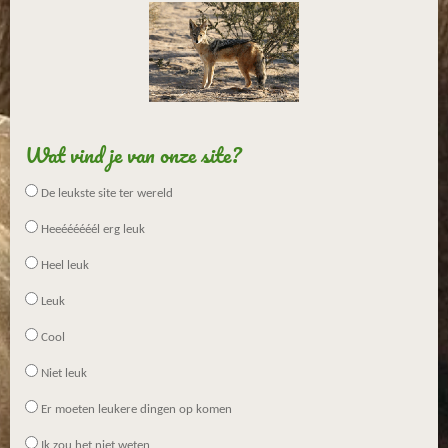
Wat vind je van onze site?
De leukste site ter wereld
Heeéééééél erg leuk
Heel leuk
Leuk
Cool
Niet leuk
Er moeten leukere dingen op komen
Ik zou het niet weten