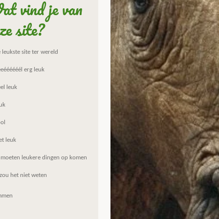
t vind je van
ze site?
leukste site ter wereld
eéééééél erg leuk
el leuk
uk
ol
et leuk
 moeten leukere dingen op komen
zou het niet weten
mmen