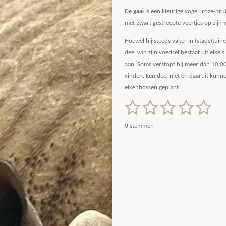
De
gaai
is een kleurige vogel: roze-bru
met-zwart gestreepte veertjes op zijn v
Hoewel hij steeds vaker in (stads)tuin
deel van zijn voedsel bestaat uit eikels
aan. Soms verstopt hij meer dan 10.00
vinden. Een deel niet en daaruit kun
eikenbossen geplant.
1
2
3
4
5
S
R
t
a
s
s
s
s
s
e
0 stemmen
m
t
t
t
t
t
t
m
i
e
e
e
e
e
e
n
n
g
r
r
r
r
r
:
r
r
r
r
0
s
e
e
e
e
t
n
n
n
n
e