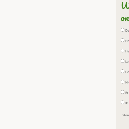
Wa
on
De 
He
He
Le
Co
Ni
Er
Ik 
Ste