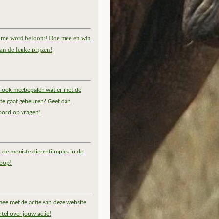
ame word beloont! Doe mee en win
an de leuke prijzen!
ij ook meebepalen wat er met de
te gaat gebeuren? Geef dan
oord op vragen!
k de mooiste dierenfilmpjes in de
coop!
ee met de actie van deze website
rtel over jouw actie!