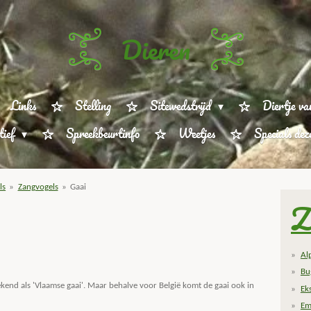
Dieren
Links
Stelling
Sitewedstrijd
Diertje va
tief
Spreekbeurtinfo
Weetjes
Specials de
ls
»
Zangvogels
»
Gaai
Z
Al
Bu
ekend als 'Vlaamse gaai'. Maar behalve voor België komt de gaai ook in
Ek
Em