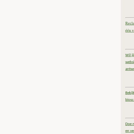
Recl
één v
Wil j
websi
antw
Bekij
bios
Doe m
en ve