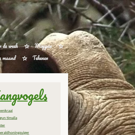
n de week
Moppen
ze maand
Tekenen
angvogels
penkraai
gun timalia
ster
eraldhoningzuiger