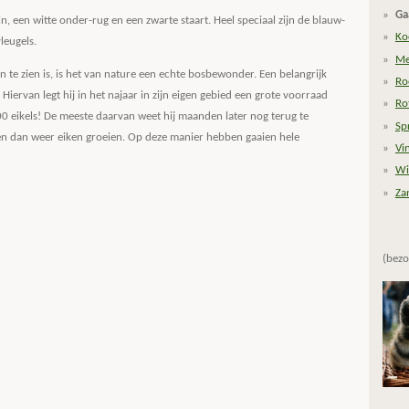
Ga
in, een witte onder-rug en een zwarte staart. Heel speciaal zijn de blauw-
Ko
leugels.
Me
en te zien is, is het van nature een echte bosbewonder. Een belangrijk
Ro
. Hiervan legt hij in het najaar in zijn eigen gebied een grote voorraad
Ro
0 eikels! De meeste daarvan weet hij maanden later nog terug te
Sp
nen dan weer eiken groeien. Op deze manier hebben gaaien hele
Vi
Wi
Zan
(bezo