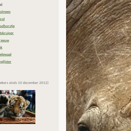
ai
olmees
rel
odborstje
tskruiper
reeuw
nk
elewaal
glijster
ekers sinds 10 december 2012)