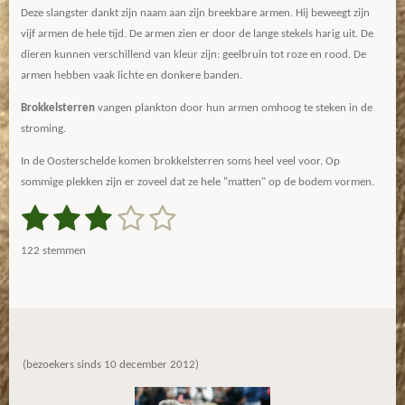
Deze slangster dankt zijn naam aan zijn breekbare armen. Hij beweegt zijn
vijf armen de hele tijd. De armen zien er door de lange stekels harig uit. De
dieren kunnen verschillend van kleur zijn: geelbruin tot roze en rood. De
armen hebben vaak lichte en donkere banden.
Brokkelsterren
vangen plankton door hun armen omhoog te steken in de
stroming.
In de Oosterschelde komen brokkelsterren soms heel veel voor. Op
sommige plekken zijn er zoveel dat ze hele "matten" op de bodem vormen.
1
2
3
4
5
S
R
t
a
s
s
s
s
s
e
122 stemmen
m
t
t
t
t
t
t
m
i
e
e
e
e
e
e
n
n
g
r
r
r
r
r
:
r
r
r
r
2
(bezoekers sinds 10 december 2012)
.
e
e
e
e
9