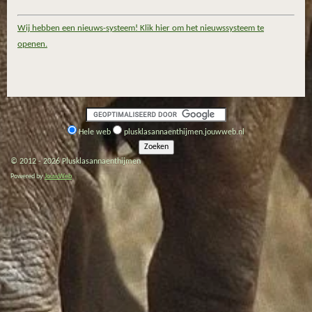
Wij hebben een nieuws-systeem! Klik hier om het nieuwssysteem te
openen.
Hele web
plusklasannaenthijmen.jouwweb.nl
© 2012 - 2026 Plusklasannaenthijmen
Powered by
JouwWeb