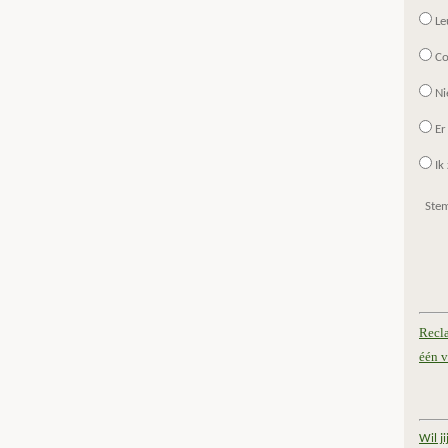
Le
Co
Ni
Er
Ik 
Ste
Recl
één v
Wil j