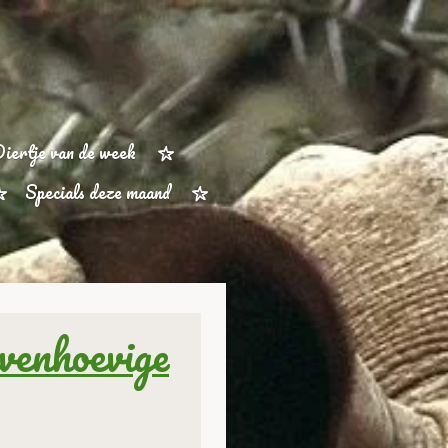
iertje van de week
Specials deze maand
venhoevige