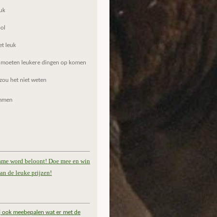
uk
ol
et leuk
 moeten leukere dingen op komen
zou het niet weten
mmen
ame word beloont! Doe mee en win
an de leuke prijzen!
ij ook meebepalen wat er met de