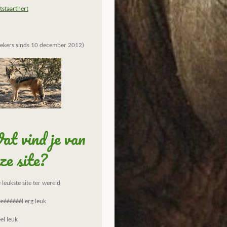
tstaarthert
ekers sinds 10 december 2012)
t vind je van
ze site?
leukste site ter wereld
eéééééél erg leuk
el leuk