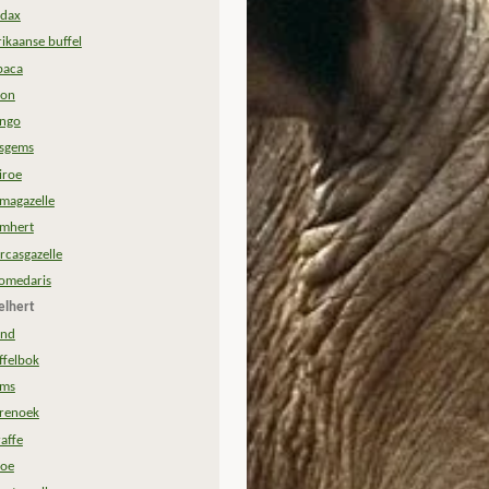
dax
rikaanse buffel
paca
zon
ngo
sgems
iroe
magazelle
mhert
rcasgazelle
omedaris
elhert
and
ffelbok
ms
renoek
raffe
oe