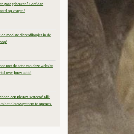
te gaat gebeuren? Geef dan
oord op vragen!
k de mooiste dierenfilmpjes in de
coop!
ee met de actie van deze website
rtel over jouw actie!
ebben een nieuws-systeem! Klik
om het nieuwssysteem te openen.