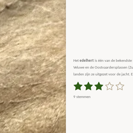
Het
edelhert
is één van de bekendste
Veluwe en de Oostvaardersplassen (Zu
landen zijn ze uitgezet voor de jacht.
1
2
3
4
5
S
R
t
a
s
s
s
s
s
e
9 stemmen
m
t
t
t
t
t
t
m
i
e
e
e
e
e
e
n
n
g
r
r
r
r
r
:
3