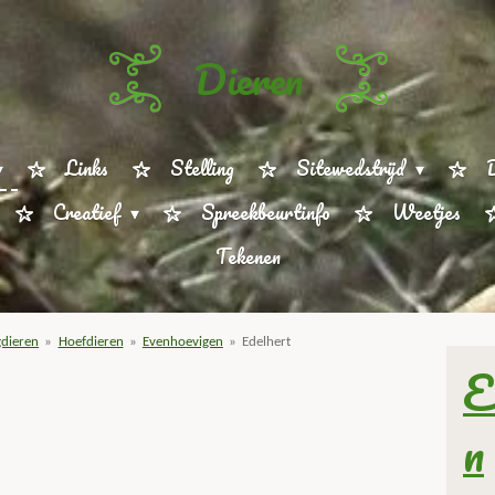
Dieren
Links
Stelling
Sitewedstrijd
D
Creatief
Spreekbeurtinfo
Weetjes
Tekenen
dieren
»
Hoefdieren
»
Evenhoevigen
»
Edelhert
E
n