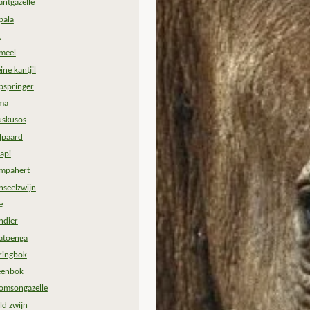
antgazelle
pala
k
meel
ine kantjil
ipspringer
ma
skusos
jlpaard
api
mpahert
nseelzwijn
e
ndier
tatoenga
ringbok
eenbok
omsongazelle
ld zwijn