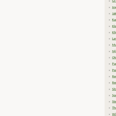
Gr
Im
Ja
Ka
Kle
Kl
La
Mu
Ni
Ok
Pa
Pe
Re
Re
Si
Sp
St
Th
Wi