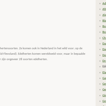
Ad
Af
Al
Bi
Bo
Bo
Ch
Da
 hertensoorten. Ze komen ook in Nederland in het wild voor; op de
Da
id-Flevoland). Edelherten komen wereldweid voor, maar in bepaalde
Do
 Er zijn ongeveer 28 soorten edelherten.
Dr
Ed
El
Ga
Ge
Ge
Gi
Gn