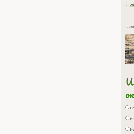
Wi
(bezo
Wa
on
De 
He
He