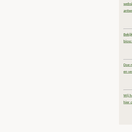
websi
antw
Bekij
bios
Doe m
en ve
Wij h
hier 