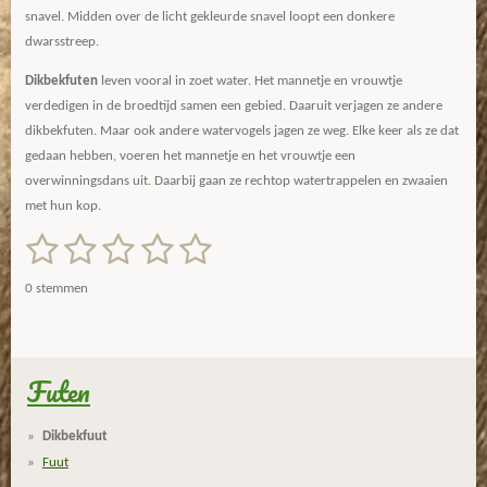
snavel. Midden over de licht gekleurde snavel loopt een donkere
dwarsstreep.
Dikbekfuten
leven vooral in zoet water. Het mannetje en vrouwtje
verdedigen in de broedtijd samen een gebied. Daaruit verjagen ze andere
dikbekfuten. Maar ook andere watervogels jagen ze weg. Elke keer als ze dat
gedaan hebben, voeren het mannetje en het vrouwtje een
overwinningsdans uit. Daarbij gaan ze rechtop watertrappelen en zwaaien
met hun kop.
1
2
3
4
5
S
R
t
a
s
s
s
s
s
e
0 stemmen
m
t
t
t
t
t
t
m
i
e
e
e
e
e
e
n
n
g
Futen
r
r
r
r
r
:
r
r
r
r
0
Dikbekfuut
s
e
e
e
e
Fuut
t