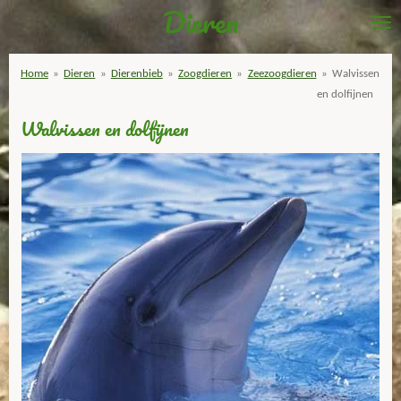
Dieren
Ga
direct
naar
Home
»
Dieren
»
Dierenbieb
»
Zoogdieren
»
Zeezoogdieren
»
Walvissen
de
en dolfijnen
hoofdinhoud
Walvissen en dolfijnen