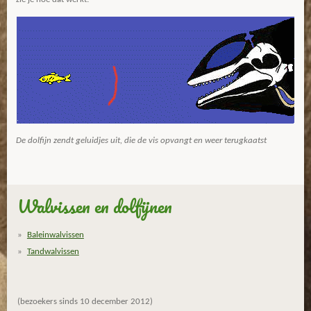
De dolfijn zendt geluidjes uit, die de vis opvangt en weer terugkaatst
Walvissen en dolfijnen
Baleinwalvissen
Tandwalvissen
(bezoekers sinds 10 december 2012)