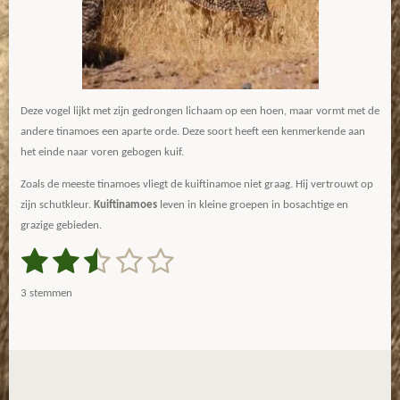
Deze vogel lijkt met zijn gedrongen lichaam op een hoen, maar vormt met de
andere tinamoes een aparte orde. Deze soort heeft een kenmerkende aan
het einde naar voren gebogen kuif.
Zoals de meeste tinamoes vliegt de kuiftinamoe niet graag. Hij vertrouwt op
zijn schutkleur.
Kuiftinamoes
leven in kleine groepen in bosachtige en
grazige gebieden.
1
2
3
4
5
S
R
t
a
s
s
s
s
s
e
3 stemmen
m
t
t
t
t
t
t
m
i
e
e
e
e
e
e
n
n
g
r
r
r
r
r
: