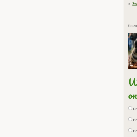
Zw
(bezo
Wa
on
De 
He
He