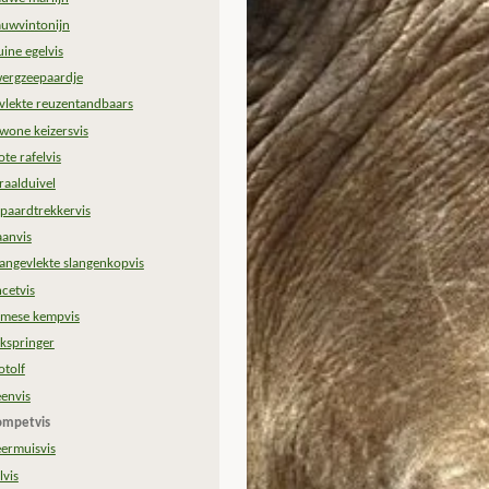
auwvintonijn
uine egelvis
ergzeepaardje
vlekte reuzentandbaars
wone keizersvis
ote rafelvis
raalduivel
ipaardtrekkervis
anvis
angevlekte slangenkopvis
ncetvis
amese kempvis
jkspringer
otolf
eenvis
ompetvis
eermuisvis
lvis