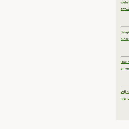
websi
antw
Bekij
bios
Doe m
en ve
Wij h
hier 