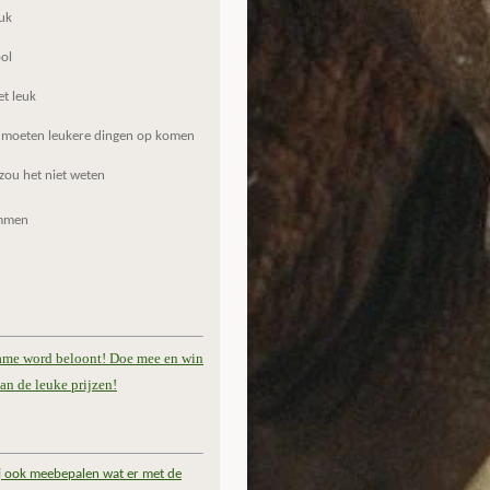
uk
ol
et leuk
 moeten leukere dingen op komen
zou het niet weten
mmen
ame word beloont! Doe mee en win
an de leuke prijzen!
ij ook meebepalen wat er met de