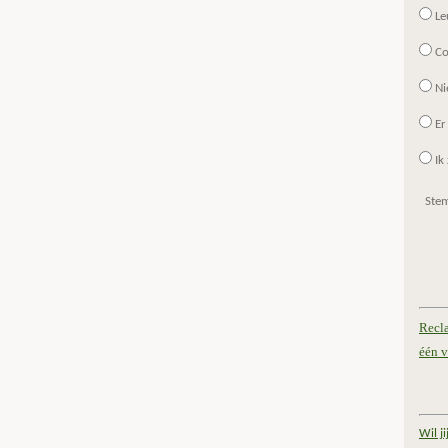
Le
Co
Ni
Er
Ik 
Ste
Recl
één v
Wil j