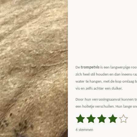
De
trompetvis
is een langwerpige roof
zich heel stil houden en dan ineens ra
water te hangen, met de kop omlaag tu
vis en zelfs achter een duiker.
Door hun verrassingsaanval kunnen tro
een holletje verschuilen. Hun lange sn
1
2
3
4
5
S
R
t
a
s
s
s
s
s
e
4 stemmen
m
t
m