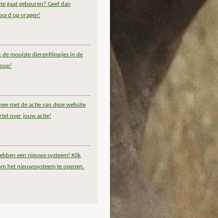
te gaat gebeuren? Geef dan
oord op vragen!
k de mooiste dierenfilmpjes in de
coop!
ee met de actie van deze website
rtel over jouw actie!
ebben een nieuws-systeem! Klik
om het nieuwssysteem te openen.