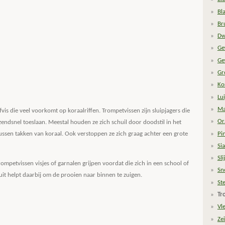
Bl
Br
Dw
Ge
Ge
Gr
Ko
Lu
Ma
vis die veel voorkomt op koraalriffen. Trompetvissen zijn sluipjagers die
Or
zendsnel toeslaan. Meestal houden ze zich schuil door doodstil in het
Pi
ssen takken van koraal. Ook verstoppen ze zich graag achter een grote
Si
Sli
mpetvissen visjes of garnalen grijpen voordat die zich in een school of
Sn
uit helpt daarbij om de prooien naar binnen te zuigen.
St
Tr
Vl
Zei