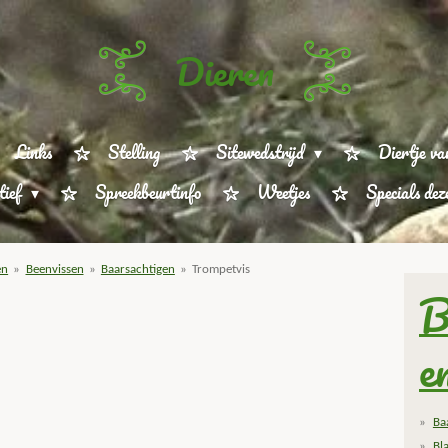
Dieren
Links
Stelling
Sitewedstrijd
Diertje va
tief
Spreekbeurtinfo
Weetjes
Specials de
en
»
Beenvissen
»
Baarsachtigen
»
Trompetvis
B
e
Ba
Bl