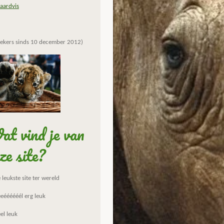
aardvis
ekers sinds 10 december 2012)
t vind je van
ze site?
leukste site ter wereld
eéééééél erg leuk
el leuk