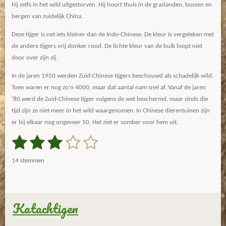
hij zelfs in het wild uitgestorven. Hij hoort thuis in de graslanden, bossen en
bergen van zuidelijk China.
Deze tijger is net iets kleiner dan de Indo-Chinese. De kleur is vergeleken met
de andere tijgers vrij donker rood. De lichte kleur van de buik loopt niet
door over zijn zij.
In de jaren 1950 werden Zuid-Chinese tijgers beschouwd als schadelijk wild.
Toen waren er nog zo'n 4000, maar dat aantal nam snel af. Vanaf de jaren
'80 werd de Zuid-Chinese tijger volgens de wet beschermd, maar sinds die
tijd zijn ze niet meer in het wild waargenomen. In Chinese dierentuinen zijn
er bij elkaar nog ongeveer 50. Het ziet er somber voor hem uit.
1
2
3
4
5
S
R
t
a
s
s
s
s
s
e
14 stemmen
m
t
t
t
t
t
t
m
i
e
e
e
e
e
e
n
n
g
Katachtigen
r
r
r
r
r
:
r
r
r
r
3