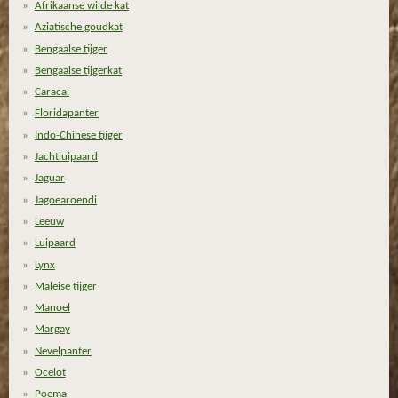
Afrikaanse wilde kat
.
e
e
e
e
Aziatische goudkat
1
n
n
n
n
Bengaalse tijger
4
Bengaalse tijgerkat
2
Caracal
8
Floridapanter
5
7
Indo-Chinese tijger
1
Jachtluipaard
4
Jaguar
2
Jagoearoendi
8
Leeuw
5
Luipaard
7
Lynx
1
Maleise tijger
s
Manoel
t
Margay
e
Nevelpanter
r
Ocelot
r
Poema