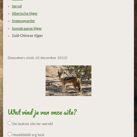
e
Serval
n
Siberische tijger
Sneeuwpanter
Sumatraanse tijger
Zuid-Chinese tijger
(bezoekers sinds 10 december 2012)
Wat vind je van onze site?
De leukste site ter wereld
Heeéééééél erg leuk