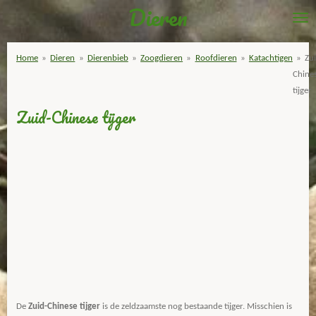
Dieren
Ga
direct
naar
Home
»
Dieren
»
Dierenbieb
»
Zoogdieren
»
Roofdieren
»
Katachtigen
»
Zu
de
Chine
hoofdinhoud
tijger
Zuid-Chinese tijger
De
Zuid-Chinese tijger
is de zeldzaamste nog bestaande tijger. Misschien is