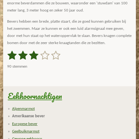
enorme beverdammen die ze bouwen, waaronder een 'stuwdam' van 100
meter lang, 3 meter hoog en zeker 50 jaar oud.
Bevers hebben een brede, platte staart, die ze goed kunnen gebruiken bij
het zwemmen. Maar ze kunnen er ook een luid alarmsignaal mee geven,
door met hun staat op het wateroppervlak te slaan. Bevers knagen complete
bomen door met de zeer sterke knaagtanden die ze bezitten.
1
2
3
4
5
S
R
t
a
s
s
s
s
s
e
90 stemmen
m
t
t
t
t
t
t
m
i
e
e
e
e
e
e
n
n
g
Eekhoornachtigen
r
r
r
r
r
:
r
r
r
r
3
Alpenmarmot
.
e
e
e
e
Amerikaanse bever
0
n
n
n
n
Europese bever
3
Geelbuikmarmot
3
Gewone eekhoorn