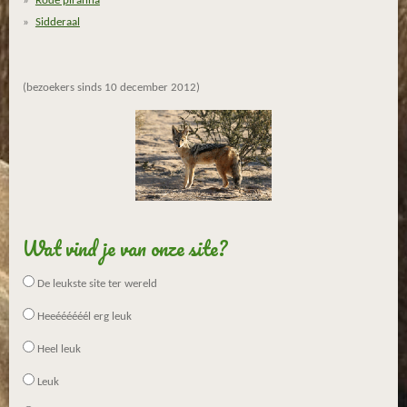
n
n
n
n
Rode piranha
3
Sidderaal
3
3
3
(bezoekers sinds 10 december 2012)
3
3
3
3
3
3
3
3
Wat vind je van onze site?
s
t
De leukste site ter wereld
e
Heeéééééél erg leuk
r
r
Heel leuk
e
n
Leuk