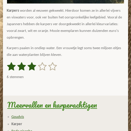
Karpers
worden al eeuwen gekweekt. Hierdoor komen ze in allerlei vijvers
en viswaters voor, ook ver buiten het oorspronkelijke leefgebied. Vooral de
Japanners hebben de karpers ver doorgekweekt in allerlei kleurvariaties:
vooral zwart, wit en oranje. Mooie exemplaren kunnen duizenden euro's
opbrengen.
Karpers paaien in ondiep water. Een vrouwtje legt soms twee miljoen eitjes
die aan waterplanten blijven kleven.
1
2
3
4
5
S
R
t
a
s
s
s
s
s
e
6 stemmen
m
t
t
t
t
t
t
m
i
e
e
e
e
e
e
n
n
g
Meervallen en karperachtigen
r
r
r
r
r
:
r
r
r
r
2
Goudvis
.
e
e
e
e
Karper
8