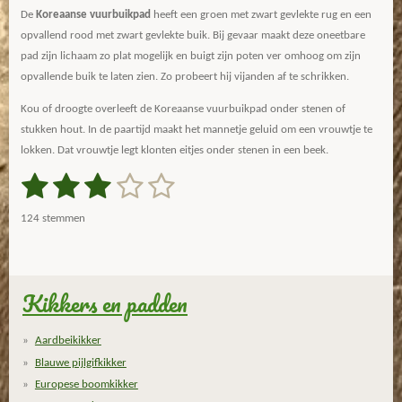
De
Koreaanse vuurbuikpad
heeft een groen met zwart gevlekte rug en een
opvallend rood met zwart gevlekte buik. Bij gevaar maakt deze oneetbare
pad zijn lichaam zo plat mogelijk en buigt zijn poten ver omhoog om zijn
opvallende buik te laten zien. Zo probeert hij vijanden af te schrikken.
Kou of droogte overleeft de Koreaanse vuurbuikpad onder stenen of
stukken hout. In de paartijd maakt het mannetje geluid om een vrouwtje te
lokken. Dat vrouwtje legt klonten eitjes onder stenen in een beek.
1
2
3
4
5
S
R
t
a
s
s
s
s
s
e
124 stemmen
m
t
t
t
t
t
t
m
i
e
e
e
e
e
e
n
n
g
Kikkers en padden
r
r
r
r
r
:
r
r
r
r
2
Aardbeikikker
.
e
e
e
e
Blauwe pijlgifkikker
8
n
n
n
n
Europese boomkikker
1