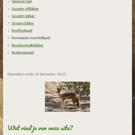
Gewone pad
4
Gouden gifkikker
5
Gouden kikker
1
6
Groene kikker
1
Knoflookpad
2
Koreaanse vuurbuikpad
9
Roodoogmakikikker
0
Rugstreeppad
3
2
3
(bezoekers sinds 10 december 2012)
s
t
e
r
r
e
n
Wat vind je van onze site?