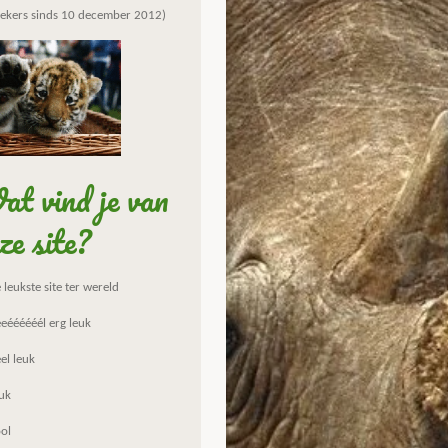
ekers sinds 10 december 2012)
t vind je van
ze site?
leukste site ter wereld
eéééééél erg leuk
el leuk
uk
ol