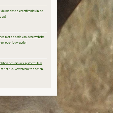
k de mooiste dierenfilmpjes in de
coop!
ee met de actie van deze website
rtel over jouw actie!
ebben een nieuws-systeem! Klik
om het nieuwssysteem te openen.