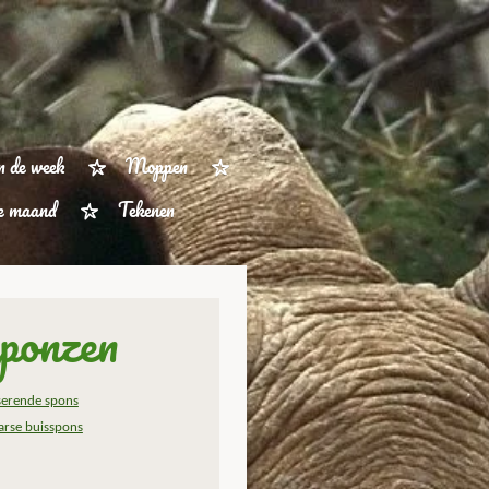
n de week
Moppen
ze maand
Tekenen
ponzen
iserende spons
arse buisspons