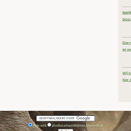
Bekij
bios
Doe m
en ve
Wij h
hier 
Hele web
plusklasannaenthijmen.jouwweb.nl