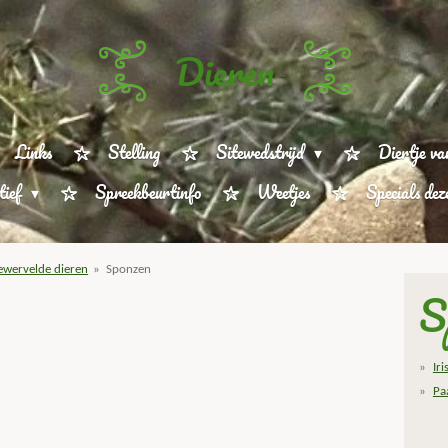
Dieren
Links
Stelling
Sitewedstrijd
Diertje va
tief
Spreekbeurtinfo
Weetjes
Specials de
wervelde dieren
»
Sponzen
S
Ir
Pa