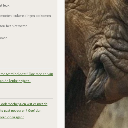
et leuk
 moeten leukere dingen op komen
zou het niet weten
mmen
ame word beloont! Doe mee en win
an de leuke prijzen!
ij ook meebepalen wat er met de
te gaat gebeuren? Geef dan
oord op vragen!