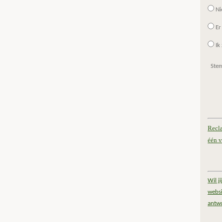
Ni
Er
Ik 
Ste
Recl
één v
Wil j
websi
antw