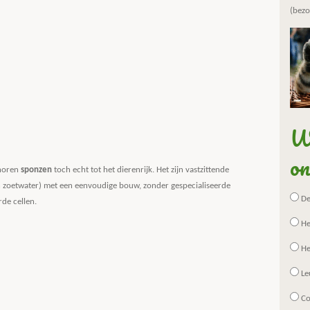
(bezo
Wa
on
 horen
sponzen
toch echt tot het dierenrijk. Het zijn vastzittende
in zoetwater) met een eenvoudige bouw, zonder gespecialiseerde
De 
de cellen.
He
He
Le
Co