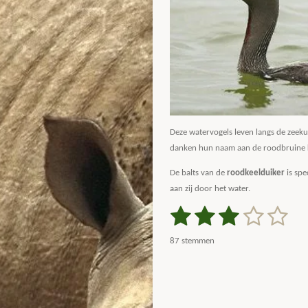
Deze watervogels leven langs de zeek
danken hun naam aan de roodbruine k
De balts van de
roodkeelduiker
is spe
aan zij door het water.
1
2
3
4
5
S
R
t
a
s
s
s
s
s
e
87 stemmen
m
t
t
t
t
t
t
m
i
e
e
e
e
e
e
n
n
g
r
r
r
r
r
: