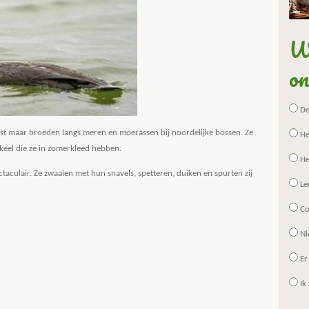
Wa
on
De 
ust maar broeden langs meren en moerassen bij noordelijke bossen. Ze
He
eel die ze in zomerkleed hebben.
He
ctaculair. Ze zwaaien met hun snavels, spetteren, duiken en spurten zij
Le
Co
Ni
Er
Ik 