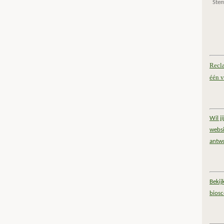
Ste
Recl
één v
Wil j
websi
antw
Bekij
bios