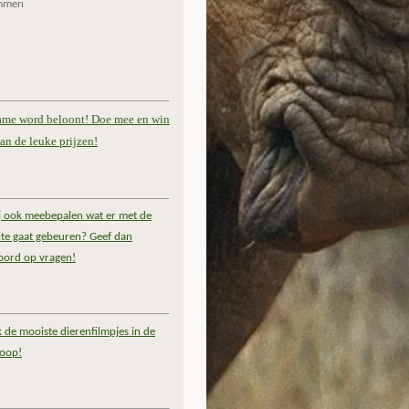
mmen
ame word beloont! Doe mee en win
an de leuke prijzen!
ij ook meebepalen wat er met de
te gaat gebeuren? Geef dan
oord op vragen!
k de mooiste dierenfilmpjes in de
coop!