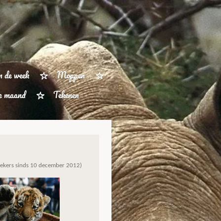
n de week
Moppen
ze maand
Tekenen
ekers sinds 10 december 2012)