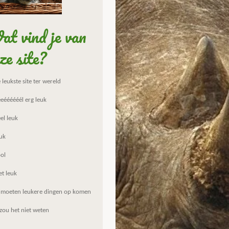
t vind je van
ze site?
leukste site ter wereld
eéééééél erg leuk
el leuk
uk
ol
et leuk
 moeten leukere dingen op komen
zou het niet weten