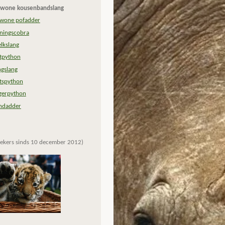
wone kousenbandslang
wone pofadder
ningscobra
lkslang
tpython
ngslang
tspython
jgerpython
ndadder
ekers sinds 10 december 2012)