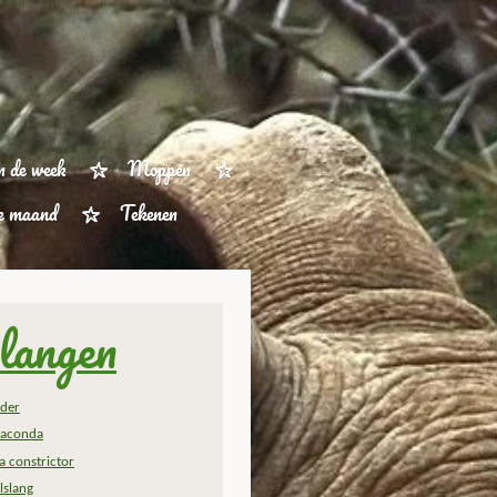
n de week
Moppen
ze maand
Tekenen
langen
der
aconda
a constrictor
lslang