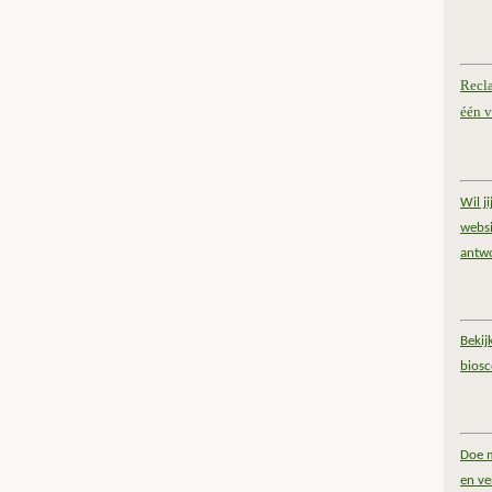
Recl
één v
Wil j
websi
antw
Bekij
bios
Doe m
en ve