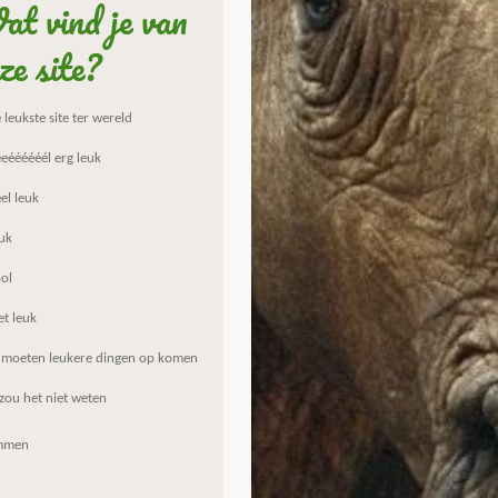
t vind je van
ze site?
leukste site ter wereld
eéééééél erg leuk
el leuk
uk
ol
et leuk
 moeten leukere dingen op komen
zou het niet weten
mmen