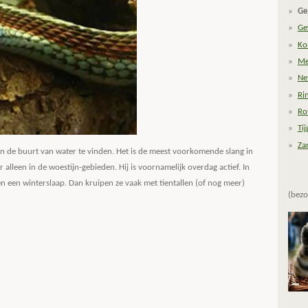
Ge
Ge
Ko
Me
Ne
Ri
Ro
Ti
Za
in de buurt van water te vinden. Het is de meest voorkomende slang in
 alleen in de woestijn-gebieden. Hij is voornamelijk overdag actief. In
 een winterslaap. Dan kruipen ze vaak met tientallen (of nog meer)
(bezo