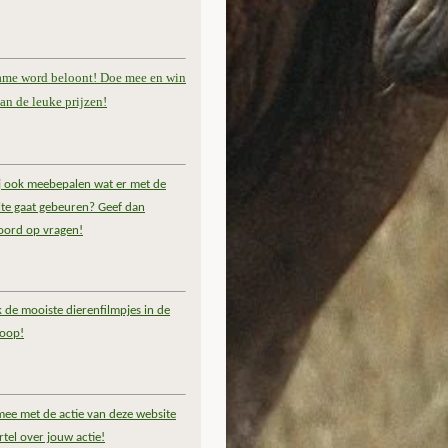
ame word beloont! Doe mee en win
an de leuke prijzen!
ij ook meebepalen wat er met de
te gaat gebeuren? Geef dan
oord op vragen!
k de mooiste dierenfilmpjes in de
coop!
ee met de actie van deze website
rtel over jouw actie!