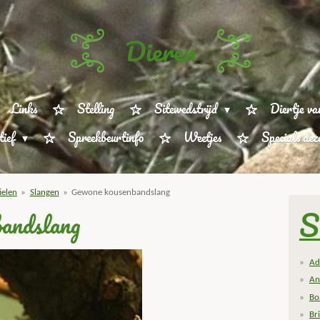
Dieren
Links
Stelling
Sitewedstrijd
Diertje va
tief
Spreekbeurtinfo
Weetjes
Specials de
ielen
»
Slangen
»
Gewone kousenbandslang
S
andslang
Ad
An
Bo
Bri