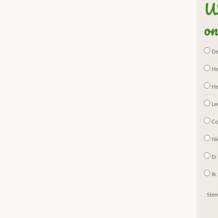
Wa
on
De 
He
He
Le
Co
Ni
Er
Ik 
Ste