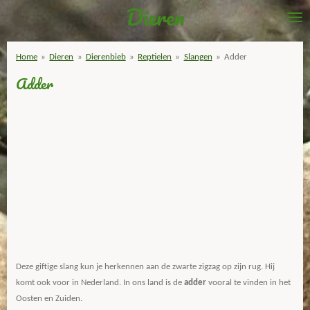
Dieren
Ga
direct
naar
Home
»
Dieren
»
Dierenbieb
»
Reptielen
»
Slangen
»
Adder
de
Adder
hoofdinhoud
Deze giftige slang kun je herkennen aan de zwarte zigzag op zijn rug. Hij
komt ook voor in Nederland. In ons land is de
adder
vooral te vinden in het
Oosten en Zuiden.