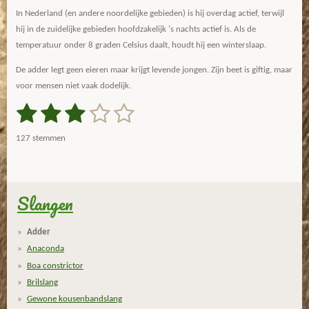
In Nederland (en andere noordelijke gebieden) is hij overdag actief, terwijl
hij in de zuidelijke gebieden hoofdzakelijk 's nachts actief is. Als de
temperatuur onder 8 graden Celsius daalt, houdt hij een winterslaap.
De adder legt geen eieren maar krijgt levende jongen. Zijn beet is giftig, maar
voor mensen niet vaak dodelijk.
1
2
3
4
5
S
R
t
a
s
s
s
s
s
e
127 stemmen
m
t
t
t
t
t
t
m
i
e
e
e
e
e
e
n
n
g
Slangen
r
r
r
r
r
:
r
r
r
r
2
Adder
.
e
e
e
e
Anaconda
9
n
n
n
n
Boa constrictor
9
Brilslang
2
Gewone kousenbandslang
1