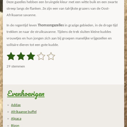
Deze gazelles hebben een bruingele kleur met een witte buik en een zwarte
streep langs de flanken. Ze zijn een van talrijkste grazers van de Oost-
Afrikaanse savanne.
In de regentijd leven
Thomsongazelles
in grazige gebieden, in de droge tijd
trekken ze naar de struiksavanne. Tijdens de trek sluiten kleine kuddes
vrouwtjes en hun jongen zich aan bij groepen manelijke vrijgezellen en
solitaire dieren tot een gote kudde.
1
2
3
4
5
S
R
t
a
s
s
s
s
s
e
29 stemmen
m
t
t
t
t
t
t
m
i
e
e
e
e
e
e
n
n
g
Evenhoevigen
r
r
r
r
r
:
r
r
r
r
3
Addax
.
e
e
e
e
Afrikaanse buffel
1
n
n
n
n
Alpaca
0
Bizon
3