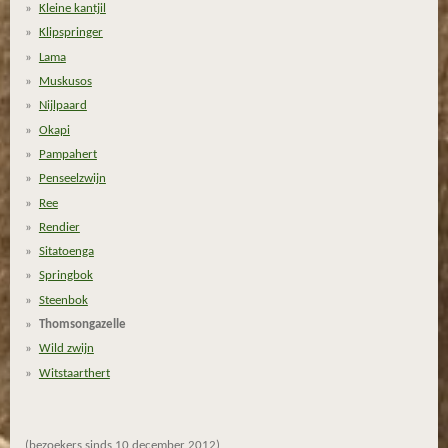
Kleine kantjil
Klipspringer
Lama
Muskusos
Nijlpaard
Okapi
Pampahert
Penseelzwijn
Ree
Rendier
Sitatoenga
Springbok
Steenbok
Thomsongazelle
Wild zwijn
Witstaarthert
(bezoekers sinds 10 december 2012)