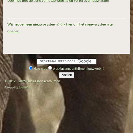
Doe mee met de actie van deze website en vertel over jouw actie!
Wij hebben een nieuws-systeem! Klik hier om het nieuwssysteem te
openen.
Hele web
plusklasannaenthijmen.jouwweb.nl
© 2012 - 2026 Plusklasannaenthijmen
Powered by
JouwWeb