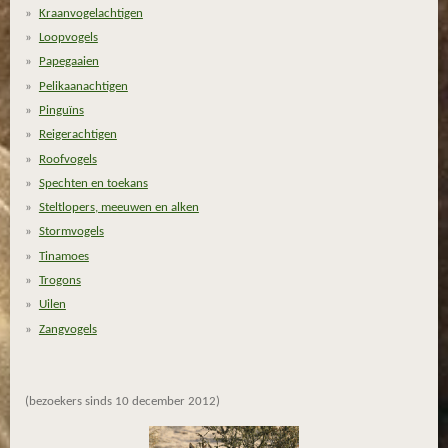
Kraanvogelachtigen
Loopvogels
Papegaaien
Pelikaanachtigen
Pinguïns
Reigerachtigen
Roofvogels
Spechten en toekans
Steltlopers, meeuwen en alken
Stormvogels
Tinamoes
Trogons
Uilen
Zangvogels
(bezoekers sinds 10 december 2012)