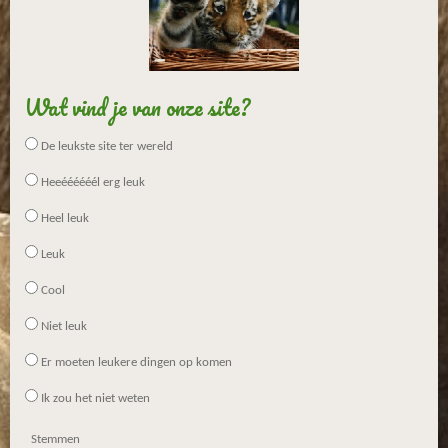
5
7
1
4
Wat vind je van onze site?
s
t
De leukste site ter wereld
e
Heeéééééél erg leuk
r
r
Heel leuk
e
n
Leuk
Cool
Niet leuk
Er moeten leukere dingen op komen
Ik zou het niet weten
Stemmen