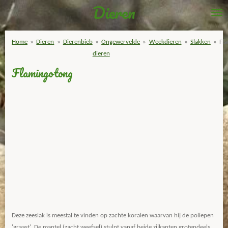
Dieren
Ga
direct
naar
Home
»
Dieren
»
Dierenbieb
»
Ongewervelde
»
Weekdieren
»
Slakken
»
Fl
de
dieren
hoofdinhoud
Flamingotong
Deze zeeslak is meestal te vinden op zachte koralen waarvan hij de poliepen
'graast'. De mantel (zacht weefsel) stulpt vanaf beide zijkanten grotendeels