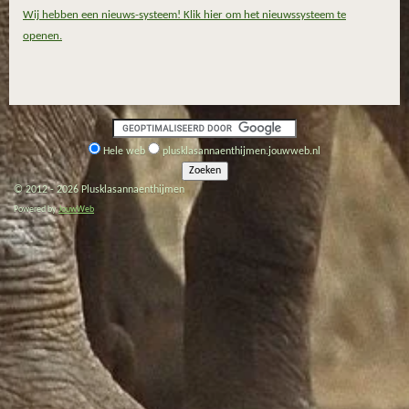
Wij hebben een nieuws-systeem! Klik hier om het nieuwssysteem te
openen.
Hele web
plusklasannaenthijmen.jouwweb.nl
© 2012 - 2026 Plusklasannaenthijmen
Powered by
JouwWeb