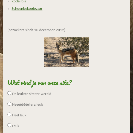
Rode ibis
r
Schoenbekooievaar
r
e
n
(bezoekers sinds 10 december 2012)
Wat vind je van onze site?
De leukste site ter wereld
Heeéééééél erg leuk
Heel leuk
Leuk