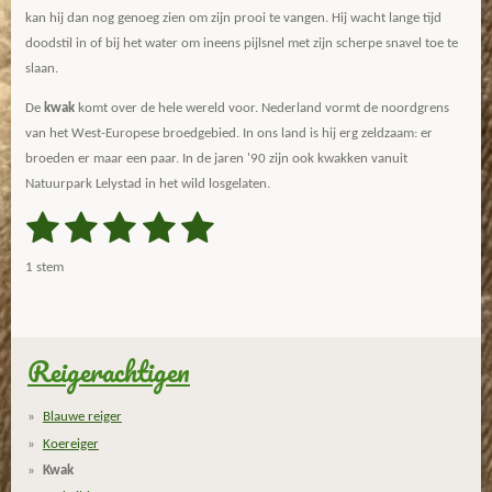
kan hij dan nog genoeg zien om zijn prooi te vangen. Hij wacht lange tijd
doodstil in of bij het water om ineens pijlsnel met zijn scherpe snavel toe te
slaan.
De
kwak
komt over de hele wereld voor. Nederland vormt de noordgrens
van het West-Europese broedgebied. In ons land is hij erg zeldzaam: er
broeden er maar een paar. In de jaren '90 zijn ook kwakken vanuit
Natuurpark Lelystad in het wild losgelaten.
1
2
3
4
5
S
R
t
a
s
s
s
s
s
e
1 stem
m
t
t
t
t
t
t
m
i
e
e
e
e
e
e
n
n
g
Reigerachtigen
r
r
r
r
r
:
r
r
r
r
5
Blauwe reiger
s
e
e
e
e
Koereiger
t
n
n
n
n
Kwak
e