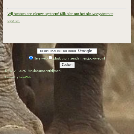
Wij hebben een nieuws-systeem! Klik hier om het nieuwssysteem te
openen.
Hele web
plusklasannaenthijmen.jouwweb.nl
© 2012 - 2026 Plusklasannaenthijmen
Powered by
JouwWeb