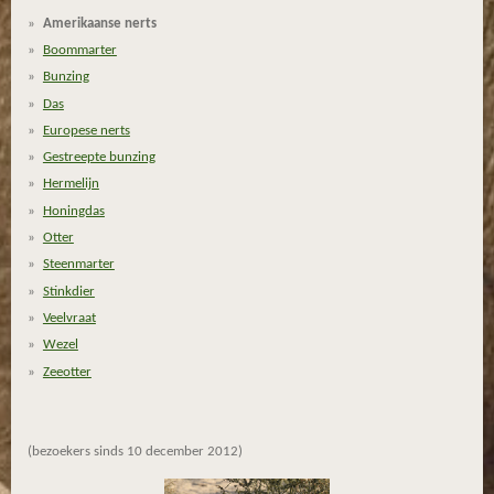
r
r
r
r
2
Amerikaanse nerts
.
e
e
e
e
Boommarter
8
n
n
n
n
Bunzing
1
Das
8
Europese nerts
1
Gestreepte bunzing
8
1
Hermelijn
8
Honingdas
1
Otter
8
Steenmarter
1
Stinkdier
8
Veelvraat
1
Wezel
8
Zeeotter
s
t
e
(bezoekers sinds 10 december 2012)
r
r