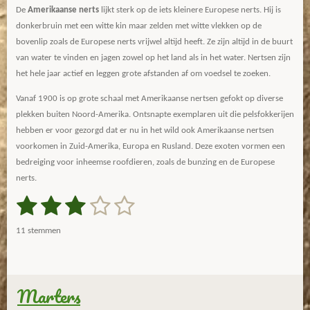
De
Amerikaanse nerts
lijkt sterk op de iets kleinere Europese nerts. Hij is
donkerbruin met een witte kin maar zelden met witte vlekken op de
bovenlip zoals de Europese nerts vrijwel altijd heeft. Ze zijn altijd in de buurt
van water te vinden en jagen zowel op het land als in het water. Nertsen zijn
het hele jaar actief en leggen grote afstanden af om voedsel te zoeken.
Vanaf 1900 is op grote schaal met Amerikaanse nertsen gefokt op diverse
plekken buiten Noord-Amerika. Ontsnapte exemplaren uit die pelsfokkerijen
hebben er voor gezorgd dat er nu in het wild ook Amerikaanse nertsen
voorkomen in Zuid-Amerika, Europa en Rusland. Deze exoten vormen een
bedreiging voor inheemse roofdieren, zoals de bunzing en de Europese
nerts.
1
2
3
4
5
S
R
t
a
s
s
s
s
s
e
11 stemmen
m
t
t
t
t
t
t
m
i
e
e
e
e
e
e
n
n
g
Marters
r
r
r
r
r
: