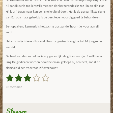
De
zandadder
heeft niet echt een voorkeur voor ee zandige omgeving. We is
hij zandkleurig tot lichtgrijs met een donkergerande zig-zag lijn op zijn rug.
Hij is vrij traag maar kan een snelle uitval doen. Het is de gevaarlijkste slang
van Europa maar gelukkig is de beet tegenwoordig goed te behandelen.
Een opvallend kenmerk is het zachte opstaande 'hoorntje' voor aan zijn
snuit.
Het vrouwtje is levendbarend. Rond augustus brengt ze tot 14 jongen ter
wereld.
De beet van de zandadder is erg gevaarlijk, de giftanden zijn 5 millimeter
lang.De gifklieren worden nooit helemaal geleegd bij een beet, zodat de
slang altijd een voorraad gif overhoudt.
1
2
3
4
5
S
R
t
a
s
s
s
s
s
e
98 stemmen
m
t
t
t
t
t
t
m
i
e
e
e
e
e
e
n
n
g
Slangen
r
r
r
r
r
: