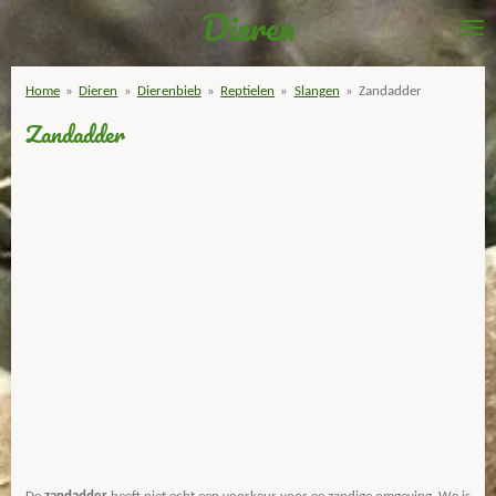
Dieren
Ga
direct
naar
Home
»
Dieren
»
Dierenbieb
»
Reptielen
»
Slangen
»
Zandadder
de
Zandadder
hoofdinhoud