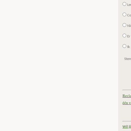
Le
Co
Ni
Er
Ik 
Ste
Recl
één v
Wil j