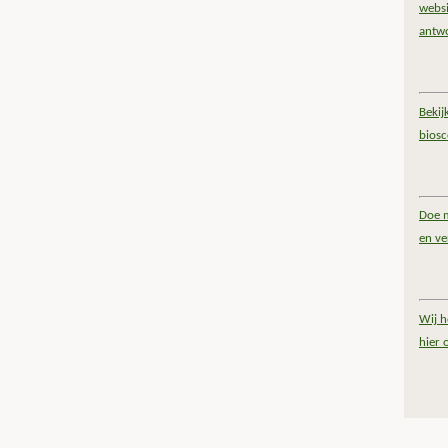
websi
antw
Bekij
bios
Doe m
en ve
Wij h
hier 