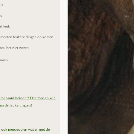
uk
ol
et leuk
 moeten leukere dingen op komen
zou het niet weten
mmen
ame word beloont! Doe mee en win
an de leuke prijzen!
ij ook meebepalen wat er met de