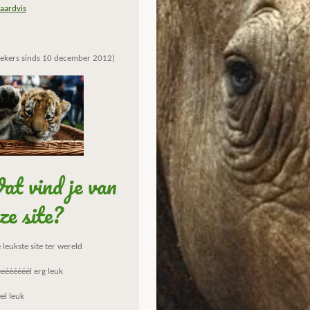
aardvis
ekers sinds 10 december 2012)
t vind je van
ze site?
leukste site ter wereld
eéééééél erg leuk
el leuk