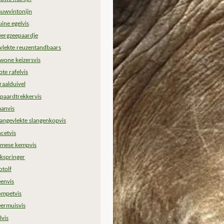
auwvintonijn
uine egelvis
ergzeepaardje
vlekte reuzentandbaars
wone keizersvis
ote rafelvis
raalduivel
ipaardtrekkervis
anvis
angevlekte slangenkopvis
ncetvis
amese kempvis
jkspringer
otolf
eenvis
ompetvis
eermuisvis
lvis