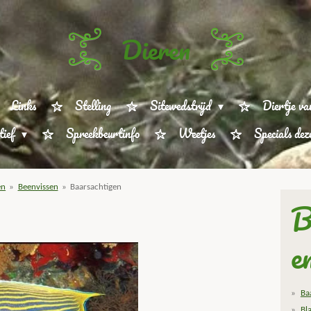
Dieren
Links
Stelling
Sitewedstrijd
Diertje va
tief
Spreekbeurtinfo
Weetjes
Specials de
en
»
Beenvissen
»
Baarsachtigen
B
e
Ba
Bl