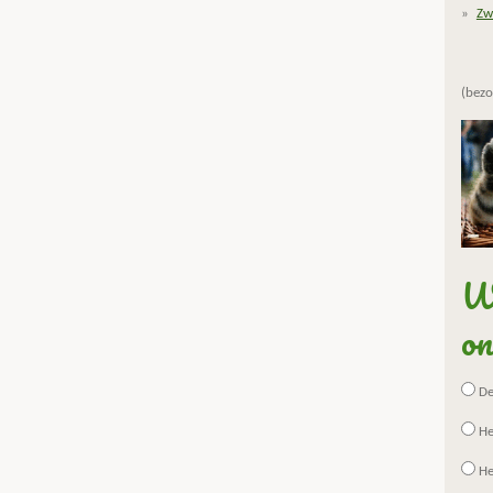
Zw
(bezo
Wa
on
De 
He
He