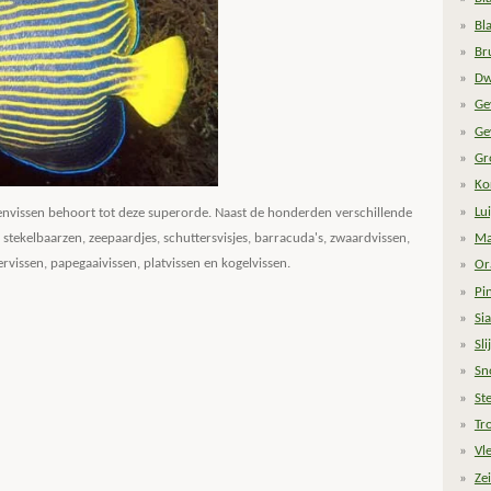
Bl
Br
Dw
Ge
Ge
Gr
Ko
Lu
eenvissen behoort tot deze superorde. Naast de honderden verschillende
Ma
 stekelbaarzen, zeepaardjes, schuttersvisjes, barracuda's, zwaardvissen,
ervissen, papegaaivissen, platvissen en kogelvissen.
Or
Pi
Si
Sli
Sn
St
Tr
Vl
Zei