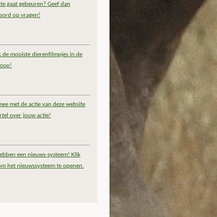
te gaat gebeuren? Geef dan
oord op vragen!
k de mooiste dierenfilmpjes in de
coop!
ee met de actie van deze website
rtel over jouw actie!
ebben een nieuws-systeem! Klik
om het nieuwssysteem te openen.