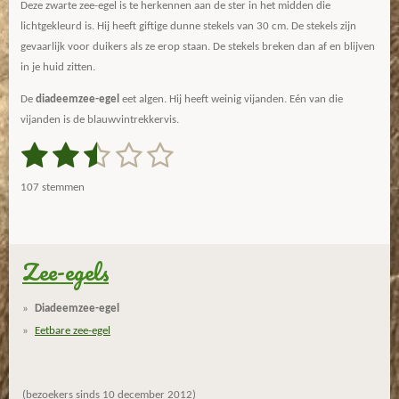
Deze zwarte zee-egel is te herkennen aan de ster in het midden die
lichtgekleurd is. Hij heeft giftige dunne stekels van 30 cm. De stekels zijn
gevaarlijk voor duikers als ze erop staan. De stekels breken dan af en blijven
in je huid zitten.
De
diadeemzee-egel
eet algen. Hij heeft weinig vijanden. Eén van die
vijanden is de blauwvintrekkervis.
1
2
3
4
5
S
R
t
a
s
s
s
s
s
e
107 stemmen
m
t
t
t
t
t
t
m
i
e
e
e
e
e
e
n
n
g
Zee-egels
r
r
r
r
r
:
r
r
r
r
2
Diadeemzee-egel
.
e
e
e
e
Eetbare zee-egel
7
n
n
n
n
1
9
(bezoekers sinds 10 december 2012)
6