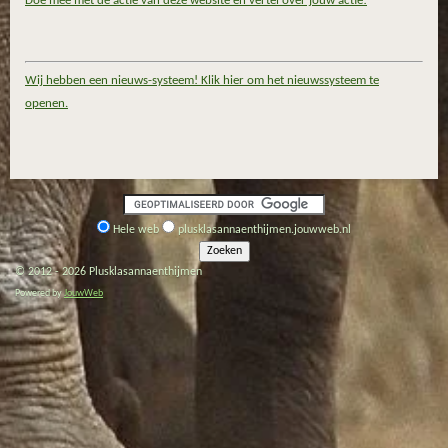
Doe mee met de actie van deze website en vertel over jouw actie!
Wij hebben een nieuws-systeem! Klik hier om het nieuwssysteem te
openen.
Hele web
plusklasannaenthijmen.jouwweb.nl
© 2012 - 2026 Plusklasannaenthijmen
Powered by
JouwWeb