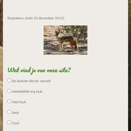
(bezoekers sinds 10 december 2012)
Wat vind je van onze site?
De leukste site ter wereld
Heeéééééél erg leuk
Heel leuk
Leuk
Cool