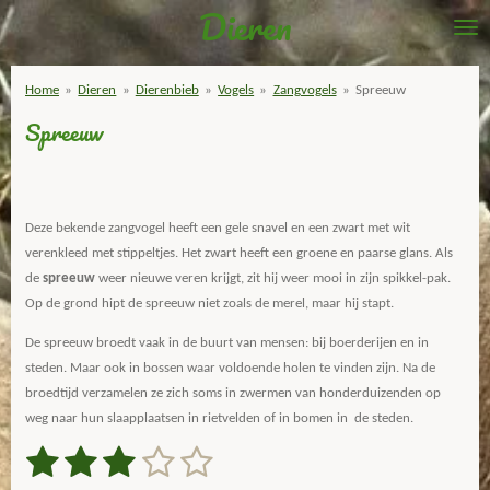
Dieren
Ga
direct
naar
Home
»
Dieren
»
Dierenbieb
»
Vogels
»
Zangvogels
»
Spreeuw
de
Spreeuw
hoofdinhoud
Deze bekende zangvogel heeft een gele snavel en een zwart met wit
verenkleed met stippeltjes. Het zwart heeft een groene en paarse glans. Als
de
spreeuw
weer nieuwe veren krijgt, zit hij weer mooi in zijn spikkel-pak.
Op de grond hipt de spreeuw niet zoals de merel, maar hij stapt.
De spreeuw broedt vaak in de buurt van mensen: bij boerderijen en in
steden. Maar ook in bossen waar voldoende holen te vinden zijn. Na de
broedtijd verzamelen ze zich soms in zwermen van honderduizenden op
weg naar hun slaapplaatsen in rietvelden of in bomen in de steden.
1
2
3
4
5
S
R
t
a
e