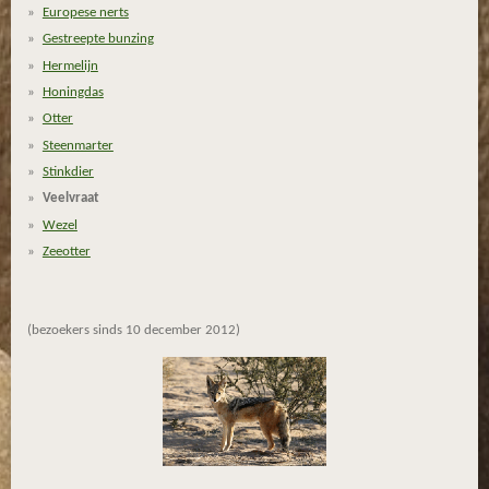
Europese nerts
6
Gestreepte bunzing
6
6
Hermelijn
6
Honingdas
6
Otter
6
Steenmarter
6
Stinkdier
6
Veelvraat
6
Wezel
7
Zeeotter
s
t
e
(bezoekers sinds 10 december 2012)
r
r
e
n