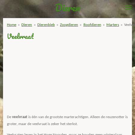
Dieren
Ga
direct
naar
Home
»
Dieren
»
Dierenbieb
»
Zoogdieren
»
Roofdieren
»
Marters
»
Veelvr
de
Veelvraat
hoofdinhoud
De
veelvraat
is één van de grootste marterachtigen. Alleen de reuzenotter is
groter, maar de veelvraat is zeker het sterkst.
Veelvraten leven in het Hoge Noorden, maar ze houden geen winterslaap.