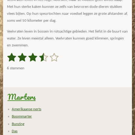
Met hun sterke kaken kunnen ze zelfs van bevroren dode dieren stukken
vlees bijten. Op hun speurtochten naar voedsel leggen ze grote afstanden af,
soms wel 50 kilometer per dag.
Veelvraten leven in bossen in rotsachtige gebieden. Het liefst in de buurt van
water. Ze leven meestal alleen. Veelvraten kunnen goed klimmen, springen
en zwemmen.
1
2
3
4
5
S
R
t
a
s
s
s
s
s
e
6 stemmen
m
t
t
t
t
t
t
m
i
e
e
e
e
e
e
n
n
g
Marters
r
r
r
r
r
:
r
r
r
r
3
Amerikaanse nerts
.
e
e
e
e
Boommarter
6
n
n
n
n
Bunzing
6
Das
6