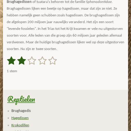
Brughagedissen
of tuatara's behoren tot de familie
Sphenodontidae
.
Braghagedissen lijken een beetje op hagedissen, maar dat zijn ze niet. Ze
hebben namelijk geen schubben zoals hagedissen. De brughagedissen zijn
de afgelopen 200 miljoen jaar nauwlijks veranderd. Het zijn een soort
"levende fossielen". In het Trias tot het Krijt kwamen er vele nu uitgestorven
soorten voor. Alle leden van die groep zijn 60 miljoen jaar geleden allemaal
verdwenen. Maar de huidige brughagedissen lijken wel op deze uitgestorven
soorten. Nu zijn er twee soorten.
1
2
3
4
5
S
R
t
a
s
s
s
s
s
e
1 stem
m
t
t
t
t
t
t
m
i
e
e
e
e
e
e
n
n
g
Reptielen
r
r
r
r
r
:
r
r
r
r
2
Brughagedis
s
e
e
e
e
Hagedissen
t
n
n
n
n
Krokodillen
e