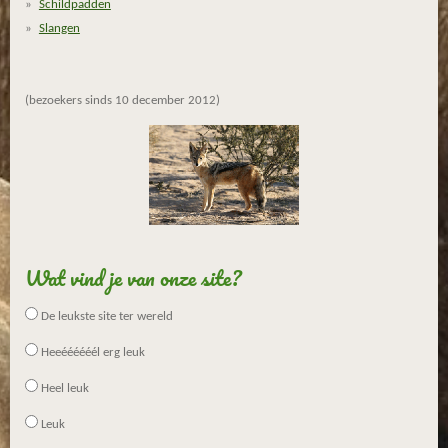
Schildpadden
r
Slangen
r
e
n
(bezoekers sinds 10 december 2012)
Wat vind je van onze site?
De leukste site ter wereld
Heeéééééél erg leuk
Heel leuk
Leuk