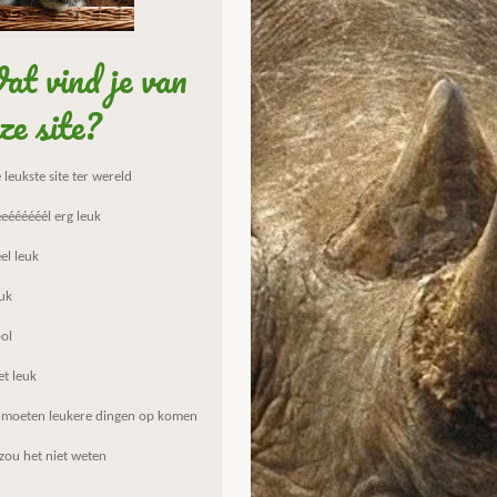
t vind je van
ze site?
leukste site ter wereld
eéééééél erg leuk
el leuk
uk
ol
et leuk
 moeten leukere dingen op komen
zou het niet weten