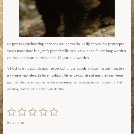
De
gestreepte bunzing
heet ook wel de zorilla. Ze lijken veel op gestreepte
skunk maar daar is hij zelfs geen familie mee. Ze kunnen 60 cm lang worden
van kop tot staart en ze kunnen 15 jaar oud worden.
's Nachts en 's avonds gaan ze op jacht naar vogels, muizen, grote insecten
en kleine reptielen. Ze leven solitair. Als er gevaar dreigt geeft hij een vieze
geur af. De dieren wonen in de savannen, halfwoestijnen en bossen in het
westen, oosten en zuiden van Afrika.
1
2
3
4
5
S
R
t
a
s
s
s
s
s
e
0 stemmen
m
t
t
t
t
t
t
m
i
e