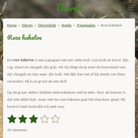
Dieren
Ga
direct
naar
Home
»
Dieren
»
Dierenbieb
»
Vogels
»
Papegaaien
»
Roze kaketoe
de
Roze kaketoe
hoofdinhoud
De
roze kaketoe
is een papegaai met een witte kuif, roze buik en borst. Zijn
rug, staart en vleugels zijn grijs. Als hij vliegt zie je even de boevnkant van
zijn vleugels en dan weer zijn buik. Het lijkt dan net of bij steeds van kleur
verandert. Hij is zo groot als een duif.
Op de graan-akkers hebben deze kaketoes veel te eten. Voor de boeren is
dat niet altijd leuk, maar met de roze kaketoe gaat het daardoor goed. Hij
komt in heel Australië vrij veel voor.
1
2
3
4
5
S
R
t
a
s
s
s
s
s
e
43 stemmen
m
t
m