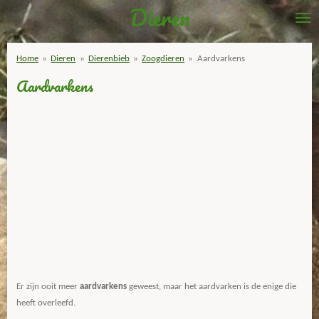
Dieren
Ga
direct
naar
Home
»
Dieren
»
Dierenbieb
»
Zoogdieren
»
Aardvarkens
de
Aardvarkens
hoofdinhoud
Er zijn ooit meer
aardvarkens
geweest, maar het aardvarken is de enige die
heeft overleefd.