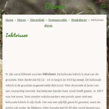
Dieren
Ga
direct
naar
Home
»
Dieren
»
Dierenbieb
»
Ongewervelde
»
Weekdieren
»
Inktvissen
de
dieren
hoofdinhoud
Inktvissen
Er zijn verschillende soorten
inktvissen
. De kolosale inktvis is daarvan de
grootste. Men denkt dat hij 12 - 14 m lang is en 450 kg weegt. De kolossale
inktvis is de grootste ongewervelde diersoort. Men droomde al jaren van
een reusachtig monster dat iedereen kende maar nooit heeft gezien. In 1857
was het zover. Toen sneden walvisvaarders een potvis open met een
kolossale inktvis in zijn buik. Het was een pijnlijk gevecht geweest, want de
potvis zat onder de littekens. Men hoopte dat hij dit dier nooit levend zou