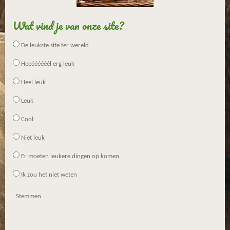
Wat vind je van onze site?
De leukste site ter wereld
Heeéééééél erg leuk
Heel leuk
Leuk
Cool
Niet leuk
Er moeten leukere dingen op komen
Ik zou het niet weten
Stemmen