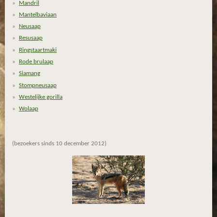
Mandril
t
Mantelbaviaan
e
Neusaap
r
Resusaap
r
Ringstaartmaki
e
Rode brulaap
n
Siamang
Stompneusaap
Westelijke gorilla
Wolaap
(bezoekers sinds 10 december 2012)