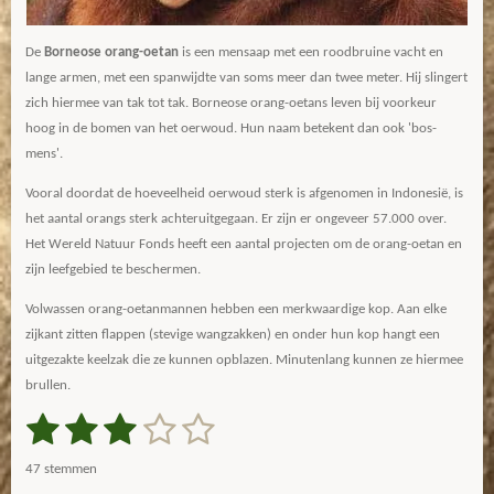
De
Borneose orang-oetan
is een mensaap met een roodbruine vacht en
lange armen, met een spanwijdte van soms meer dan twee meter. Hij slingert
zich hiermee van tak tot tak. Borneose orang-oetans leven bij voorkeur
hoog in de bomen van het oerwoud. Hun naam betekent dan ook 'bos-
mens'.
Vooral doordat de hoeveelheid oerwoud sterk is afgenomen in Indonesië, is
het aantal orangs sterk achteruitgegaan. Er zijn er ongeveer 57.000 over.
Het Wereld Natuur Fonds heeft een aantal projecten om de orang-oetan en
zijn leefgebied te beschermen.
Volwassen orang-oetanmannen hebben een merkwaardige kop. Aan elke
zijkant zitten flappen (stevige wangzakken) en onder hun kop hangt een
uitgezakte keelzak die ze kunnen opblazen. Minutenlang kunnen ze hiermee
brullen.
1
2
3
4
5
S
R
t
a
s
s
s
s
s
e
47 stemmen
m
t
m