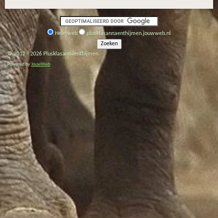
Hele web
plusklasannaenthijmen.jouwweb.nl
© 2012 - 2026 Plusklasannaenthijmen
Powered by
JouwWeb