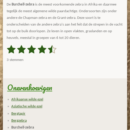
De
Burchell-zebra
is de meest voorkomende zebra in Afrika en daarmee
tegelijk de meest algemene wilde paardachtige. Ondersoorten zijn onder
andere de Chapman-zebra en de Grant-zebra. Deze soort is te
onderscheiden van de andere zebra's aan het feit dat de strepen in de vacht
tot op de buik doorlopen. Ze leven in open vlakten, graslanden en op
heuvels, meestal in groepen van 6 tot 20 dieren.
1
2
3
4
5
S
R
t
a
s
s
s
s
s
e
3 stemmen
m
t
t
t
t
t
t
m
i
e
e
e
e
e
e
n
n
g
Onevenhoevigen
r
r
r
r
r
:
r
r
r
r
4
Afrikaanse wilde ezel
.
e
e
e
e
Aziatische wilde ezel
6
n
n
n
n
Bergtapir
6
Bergzebra
6
Burchell-zebra
6