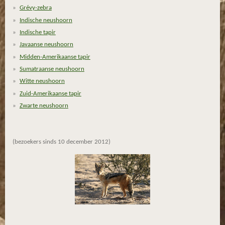
Grévy-zebra
6
6
Indische neushoorn
6
Indische tapir
6
Javaanse neushoorn
6
Midden-Amerikaanse tapir
6
Sumatraanse neushoorn
6
Witte neushoorn
6
Zuid-Amerikaanse tapir
7
Zwarte neushoorn
s
t
e
(bezoekers sinds 10 december 2012)
r
r
e
n