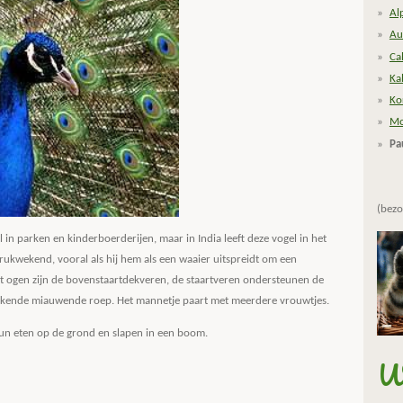
Al
Au
Ca
Ka
Ko
Mo
Pa
(bezo
l in parken en kinderboerderijen, maar in India leeft deze vogel in het
drukwekend, vooral als hij hem als een waaier uitspreidt om een
et ogen zijn de bovenstaartdekveren, de staartveren ondersteunen de
inkende miauwende roep. Het mannetje paart met meerdere vrouwtjes.
un eten op de grond en slapen in een boom.
Wa