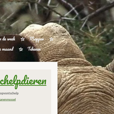
n de week
Moppen
ze maand
Tekenen
chelpdieren
opvontschelp
anenmossel