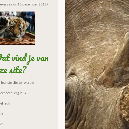
ekers sinds 10 december 2012)
t vind je van
ze site?
leukste site ter wereld
eéééééél erg leuk
el leuk
uk
ol