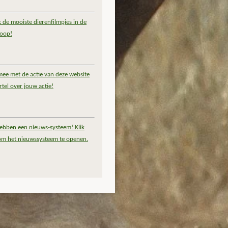
k de mooiste dierenfilmpjes in de
coop!
ee met de actie van deze website
rtel over jouw actie!
ebben een nieuws-systeem! Klik
om het nieuwssysteem te openen.