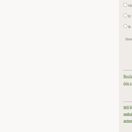
Ni
Er
Ik 
Ste
Recl
één v
Wil j
websi
antw