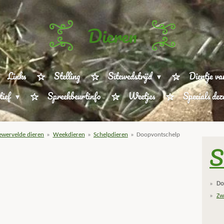
Dieren
Links
Stelling
Sitewedstrijd
Diertje va
tief
Spreekbeurtinfo
Weetjes
Specials de
wervelde dieren
»
Weekdieren
»
Schelpdieren
»
Doopvontschelp
S
Do
Zw