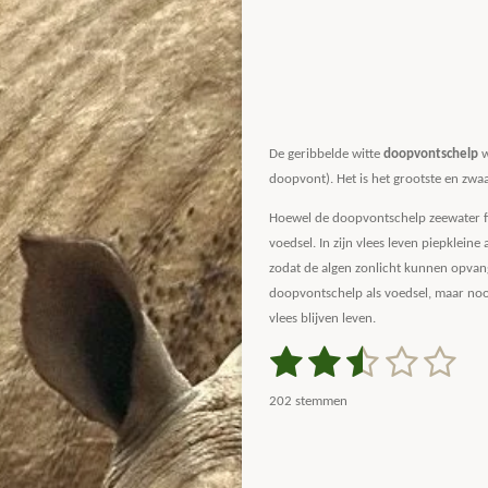
De geribbelde witte
doopvontschelp
w
doopvont). Het is het grootste en zwa
Hoewel de doopvontschelp zeewater fil
voedsel. In zijn vlees leven piepkleine 
zodat de algen zonlicht kunnen opvang
doopvontschelp als voedsel, maar nooit
vlees blijven leven.
1
2
3
4
5
S
R
t
a
s
s
s
s
s
e
202 stemmen
m
t
t
t
t
t
t
m
i
e
e
e
e
e
e
n
n
g