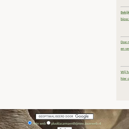
Bekij
bios
Doe m
en ve
Wij h
hier 
Hele web
plusklasannaenthijmen.jouwweb.nl