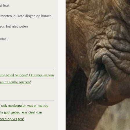
et leuk
 moeten leukere dingen op komen
zou het niet weten
mmen
ame word beloont! Doe mee en win
an de leuke prijzen!
ij ook meebepalen wat er met de
te gaat gebeuren? Geef dan
oord op vragen!