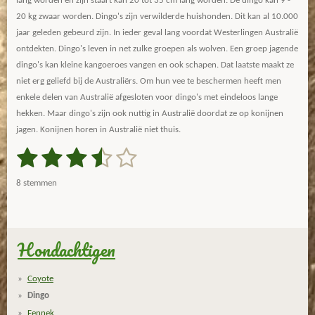
lang worden en zijn staart kan 20 tot 35 cm lang worden. De dingo kan 9 -
20 kg zwaar worden. Dingo's zijn verwilderde huishonden. Dit kan al 10.000
jaar geleden gebeurd zijn. In ieder geval lang voordat Westerlingen Australië
ontdekten. Dingo's leven in net zulke groepen als wolven. Een groep jagende
dingo's kan kleine kangoeroes vangen en ook schapen. Dat laatste maakt ze
niet erg geliefd bij de Australiërs. Om hun vee te beschermen heeft men
enkele delen van Australië afgesloten voor dingo's met eindeloos lange
hekken. Maar dingo's zijn ook nuttig in Australië doordat ze op konijnen
jagen. Konijnen horen in Australië niet thuis.
1
2
3
4
5
S
R
t
a
s
s
s
s
s
e
8 stemmen
m
t
t
t
t
t
t
m
i
e
e
e
e
e
e
n
n
g
Hondachtigen
r
r
r
r
r
:
r
r
r
r
3
Coyote
.
e
e
e
e
Dingo
5
Fennek