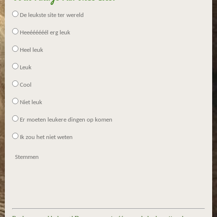
De leukste site ter wereld
Heeéééééél erg leuk
Heel leuk
Leuk
Cool
Niet leuk
Er moeten leukere dingen op komen
Ik zou het niet weten
Stemmen