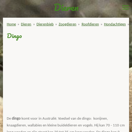
Dieren
Ga
direct
naar
Home
»
Dieren
»
Dierenbieb
»
Zoogdieren
»
Roofdieren
»
Hondachtigen
»
de
Dingo
hoofdinhoud
De
dingo
komt voor in Australië. Voedsel van de dingo: konijnen,
knaagdieren, wallabies en kleine buideldieren en vogels. Hij kan 70 - 110 cm