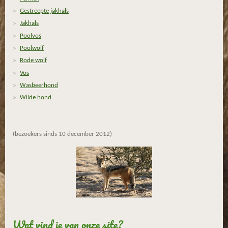
n
n
n
n
s
Gestreepte jakhals
t
Jakhals
e
Poolvos
r
r
Poolwolf
e
Rode wolf
n
Vos
Wasbeerhond
Wilde hond
(bezoekers sinds 10 december 2012)
Wat vind je van onze site?