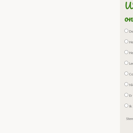
Wa
on
De 
He
He
Le
Co
Ni
Er
Ik 
Ste