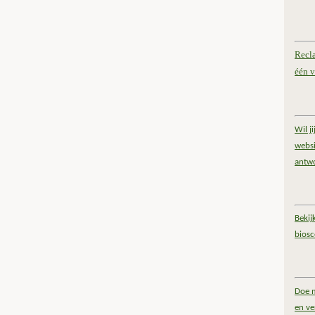
Recl
één v
Wil j
websi
antw
Bekij
bios
Doe m
en ve