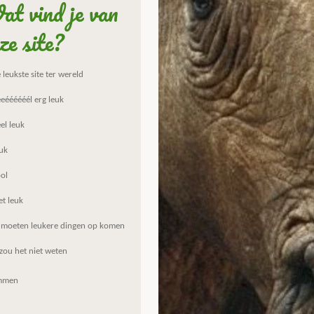
t vind je van
ze site?
leukste site ter wereld
eéééééél erg leuk
el leuk
uk
ol
et leuk
 moeten leukere dingen op komen
zou het niet weten
mmen