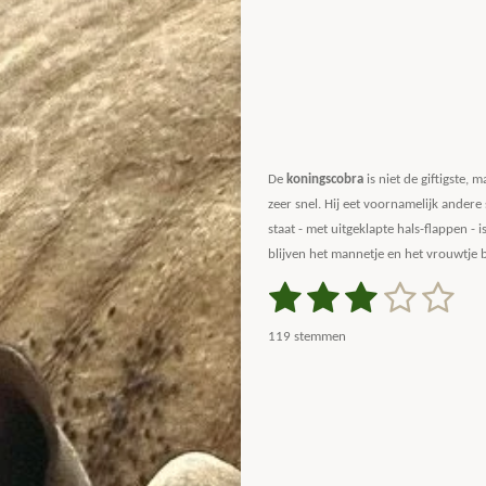
De
koningscobra
is niet de giftigste, 
zeer snel. Hij eet voornamelijk andere
staat - met uitgeklapte hals-flappen - 
blijven het mannetje en het vrouwtje bi
1
2
3
4
5
S
R
t
a
s
s
s
s
s
e
119 stemmen
m
t
t
t
t
t
t
m
i
e
e
e
e
e
e
n
n
g
r
r
r
r
r
:
r
r
r
r
3