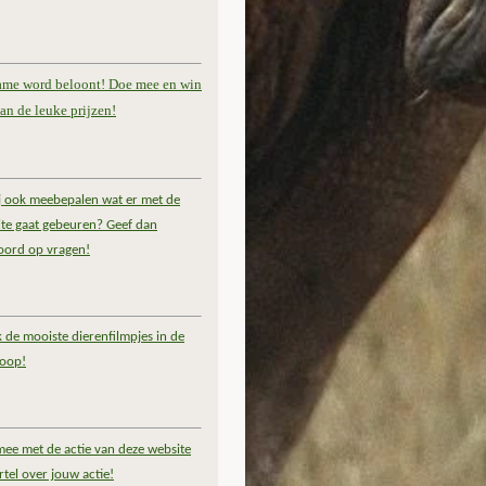
ame word beloont! Doe mee en win
an de leuke prijzen!
ij ook meebepalen wat er met de
te gaat gebeuren? Geef dan
oord op vragen!
k de mooiste dierenfilmpjes in de
coop!
ee met de actie van deze website
rtel over jouw actie!