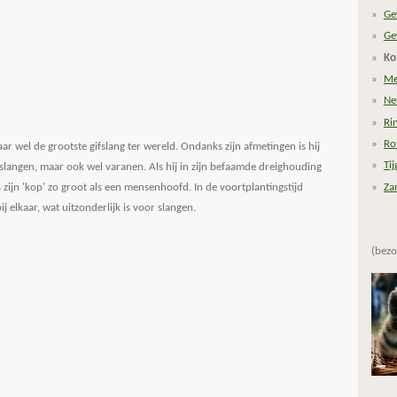
Ge
Ge
Ko
Me
Ne
Ri
Ro
maar wel de grootste gifslang ter wereld. Ondanks zijn afmetingen is hij
Ti
 slangen, maar ook wel varanen. Als hij in zijn befaamde dreighouding
Za
is zijn 'kop' zo groot als een mensenhoofd. In de voortplantingstijd
j elkaar, wat uitzonderlijk is voor slangen.
(bezo