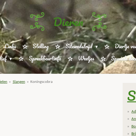
Dieren
Links
Stelling
Sitewedstrijd
Diertje va
tief
Spreekbeurtinfo
Weetjes
Specials de
ielen
»
Slangen
»
Koningscobra
S
Ad
An
Bo
Bri