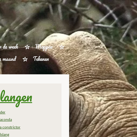
n de week
Moppen
ze maand
Tekenen
langen
der
aconda
a constrictor
lslang