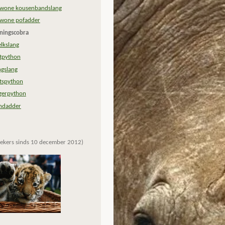
wone kousenbandslang
wone pofadder
ningscobra
lkslang
tpython
ngslang
tspython
jgerpython
ndadder
ekers sinds 10 december 2012)