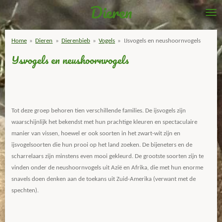
Dieren
Ga
direct
naar
Home
»
Dieren
»
Dierenbieb
»
Vogels
»
IJsvogels en neushoornvogels
de
IJsvogels en neushoornvogels
hoofdinhoud
Tot deze groep behoren tien verschillende families. De ijsvogels zijn
waarschijnlijk het bekendst met hun prachtige kleuren en spectaculaire
manier van vissen, hoewel er ook soorten in het zwart-wit zijn en
ijsvogelsoorten die hun prooi op het land zoeken. De bijeneters en de
scharrelaars zijn minstens even mooi gekleurd. De grootste soorten zijn te
vinden onder de neushoornvogels uit Azië en Afrika, die met hun enorme
snavels doen denken aan de toekans uit Zuid-Amerika (verwant met de
spechten).