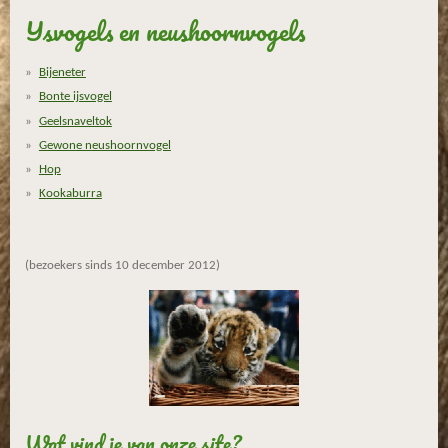
IJsvogels en neushoornvogels
Bijeneter
Bonte ijsvogel
Geelsnaveltok
Gewone neushoornvogel
Hop
Kookaburra
(bezoekers sinds 10 december 2012)
Wat vind je van onze site?