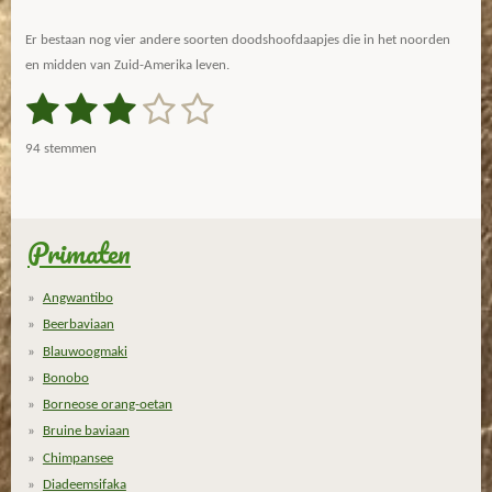
Er bestaan nog vier andere soorten doodshoofdaapjes die in het noorden
en midden van Zuid-Amerika leven.
1
2
3
4
5
S
R
t
a
s
s
s
s
s
e
94 stemmen
m
t
t
t
t
t
t
m
i
e
e
e
e
e
e
n
n
g
Primaten
r
r
r
r
r
:
r
r
r
r
2
Angwantibo
.
e
e
e
e
Beerbaviaan
9
n
n
n
n
Blauwoogmaki
3
Bonobo
6
Borneose orang-oetan
1
Bruine baviaan
7
0
Chimpansee
2
Diadeemsifaka