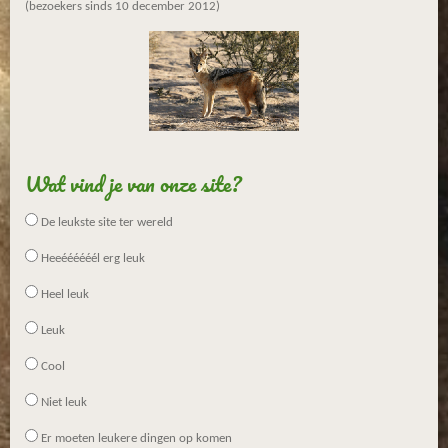
(bezoekers sinds 10 december 2012)
Wat vind je van onze site?
De leukste site ter wereld
Heeéééééél erg leuk
Heel leuk
Leuk
Cool
Niet leuk
Er moeten leukere dingen op komen