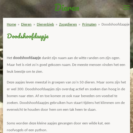
Dieren
Ga
direct
naar
Home
»
Dieren
»
Dierenbieb
»
Zoogdieren
»
Primaten
»
Doodshoofdaapje
de
Doodshoofdaapje
hoofdinhoud
Het
doodshoofdaapje
dankt zijn naam aan de witte randen om zijn ogen.
Maar het is niet zo'n goed gekozen naam. De meeste mensen vinden het een
leuk beestje om te zien.
Deze aapjes leven meestal in groepen van zo'n 50 dieren. Maar soms zijn het
er wel 300. Doodshoofdaapjes zijn overdag actief en zoeken dan hoog in de
bomen naar eten. Af en toe komen ze ook naar beneden om voedsel te
zoeken. Doodshoofdaapjes gebruiken hun staart tijdens het klimmen om de
evenwicht te houden door hem om een tak heen te slaan.
Soms worden deze kleine aapjes gevangen door een wilde kat, een
roofvogels of een python.