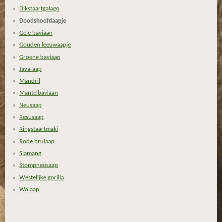
1
Dikstaartgalago
2
Doodshoofdaapje
7
Gele baviaan
6
Gouden leeuwaapje
6
Groene baviaan
s
Java-aap
t
Mandril
e
Mantelbaviaan
r
Neusaap
r
Resusaap
e
Ringstaartmaki
n
Rode brulaap
Siamang
Stompneusaap
Westelijke gorilla
Wolaap