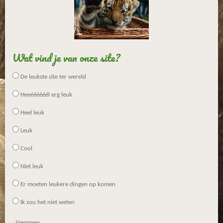
Wat vind je van onze site?
De leukste site ter wereld
Heeéééééél erg leuk
Heel leuk
Leuk
Cool
Niet leuk
Er moeten leukere dingen op komen
Ik zou het niet weten
Stemmen