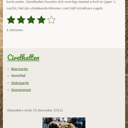
korte poten. Genetkatten houden zich overdag meestal schuil en jagen 's
nachts. Het zijn uitstekende klimmers met half-intrekbare nagels.
1
2
3
4
5
S
R
t
a
s
s
s
s
s
e
6 stemmen
m
t
t
t
t
t
t
m
i
e
e
e
e
e
e
n
n
g
Civetkatten
r
r
r
r
r
:
r
r
r
r
4
Beermarter
s
e
e
e
e
Genetkat
t
n
n
n
n
Stokstaartje
e
Vosmangoest
r
r
e
(bezoekers sinds 10 december 2012)
n