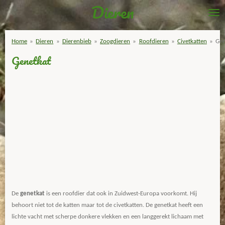
Dieren
Ga
direct
naar
Home
»
Dieren
»
Dierenbieb
»
Zoogdieren
»
Roofdieren
»
Civetkatten
»
Gen
de
Genetkat
hoofdinhoud
De
genetkat
is een roofdier dat ook in Zuidwest-Europa voorkomt. Hij
behoort niet tot de katten maar tot de civetkatten. De genetkat heeft een
lichte vacht met scherpe donkere vlekken en een langgerekt lichaam met